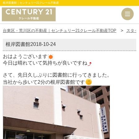
根岸図書館｜センチュリー21クレール不動産
台東区・荒川区の不動産｜センチュリー21クレール不動産TOP
スタッ
根岸図書館
2018-10-24
おはようございます
今日は晴れていて気持ちが良いですね
さて、先日久しぶりに図書館に行ってきました。
当社から歩いて2分の根岸図書館です