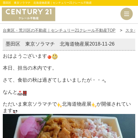
墨田区 東京ソラマチ 北海道物産展｜センチュリー21クレール不動産
台東区・荒川区の不動産｜センチュリー21クレール不動産TOP
スタッ
墨田区 東京ソラマチ 北海道物産展
2018-11-26
おはようございます
本日、担当の木内です。
さて、食欲の秋は過ぎてしまいましたが・・
なんと
ただいま東京ソラマチで
北海道物産展
が開催されてい
ます