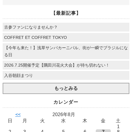
【最新記事】
古参ファンになりませんか？
COFFRET ET COFFRET TOKYO
【今年も来た！】浅草サンバカーニバル、街が一瞬でブラジルにな
る日
2026.7.25開催予定【隅田川花火大会】が待ち切れない！
入谷朝顔まつり
もっとみる
カレンダー
<<
2026年8月
日
月
火
水
木
金
土
1
2
3
4
5
6
7
8