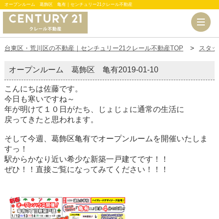
オープンルーム 葛飾区 亀有｜センチュリー21クレール不動産
台東区・荒川区の不動産｜センチュリー21クレール不動産TOP
スタッ
オープンルーム 葛飾区 亀有
2019-01-10
こんにちは佐藤です。
今日も寒いですね～
年が明けて１０日がたち、じょじょに通常の生活に
戻ってきたと思われます。
そして今週、葛飾区亀有でオープンルームを開催いたしま
すっ！
駅からかなり近い希少な新築一戸建てです！！
ぜひ！！直接ご覧になってみてください！！！