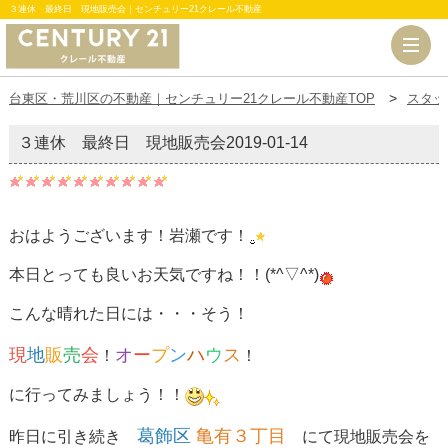
３連休 最終日 現地販売会｜センチュリー21クレール不動産
台東区・荒川区の不動産｜センチュリー21クレール不動産TOP
スタッ
３連休 最終日 現地販売会
2019-01-14
おはようございます！岩瀬です！
本日とっても良いお天気ですね！！(*^▽^*)
こんな晴れた日には・・・そう！
現
地
販
売
会
オ
ー
プ
ン
ハ
ウ
ス
！
！
に行ってみましょう！！
葛飾区
亀有３丁目
昨日に引き続き
にて現地販売会を