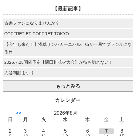
【最新記事】
古参ファンになりませんか？
COFFRET ET COFFRET TOKYO
【今年も来た！】浅草サンバカーニバル、街が一瞬でブラジルにな
る日
2026.7.25開催予定【隅田川花火大会】が待ち切れない！
入谷朝顔まつり
もっとみる
カレンダー
<<
2026年8月
日
月
火
水
木
金
土
1
2
3
4
5
6
7
8