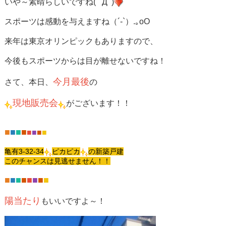
いや～素晴らしいですね( ﾟДﾟ)
スポーツは感動を与えますね（´-`）.｡oO
来年は東京オリンピックもありますので、
今後もスポーツからは目が離せないですね！
今月最後
さて、本日、
の
現地販売会
がございます！！
■
■
■
■
■
■
■
■
亀有3-32-34
ピカピカ
の新築戸建
このチャンスは見逃せません！！
■
■
■
■
■
■
■
■
陽当たり
もいいですよ～！