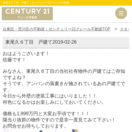
東尾久６丁目 戸建て｜センチュリー21クレール不動産
台東区・荒川区の不動産｜センチュリー21クレール不動産TOP
スタッ
東尾久６丁目 戸建て
2019-02-26
おはようございます！
佐藤です！
みなさん、東尾久６丁目の当社社有物件の戸建てはご存知
ですよね？
そうです。アンパンの落書きが施されているあの戸建てで
す。
今日から外壁の塗装工事にはいりました！！
何色になるかはお楽しみにしておいてください。
価格も1,999万円と大変お手頃です！！！
陽当り抜群の物件ですので是非一度見てみて下さい！
お問合せお待ちしております。