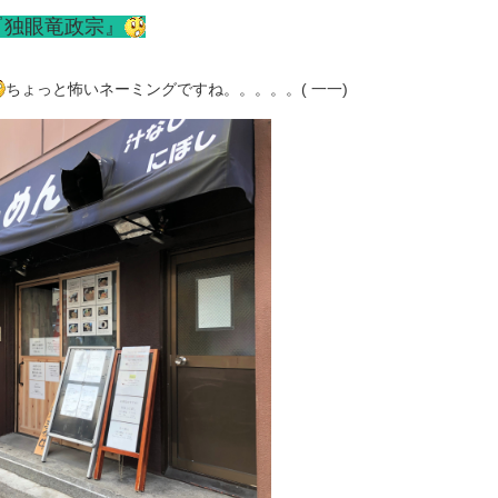
『独眼竜政宗』
ちょっと怖いネーミングですね。。。。。( 一一)