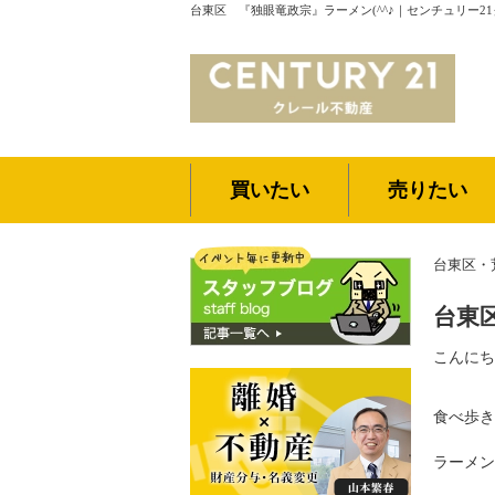
台東区 『独眼竜政宗』ラーメン(^^♪｜センチュリー2
買いたい
売りたい
台東区・
台東
こんにち
食べ歩き
ラーメン