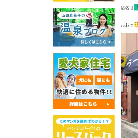
店名は
おおっ