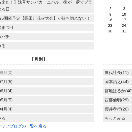
も来た！】浅草サンバカーニバル、街が一瞬でブラ
なる日
2
3
9
10
.7.25開催予定【隅田川花火大会】が待ち切れない！
16
17
23
24
顔まつり
30
31
ガバチ
みる
【月別】
08月(0)
屋代社長(11)
07月(5)
岡本治之(44)
06月(4)
宮地はるか(40
05月(5)
西部倫明(29)
04月(4)
櫻井孝行(26)
みる
もっとみる
タッフブログの一覧へ戻る