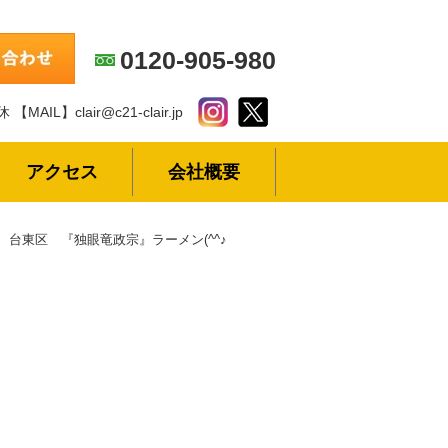
0120-905-980
休
【MAIL】clair@c21-clair.jp
アクセス
会社概要
台東区 『独眼竜政宗』ラーメン(^^♪