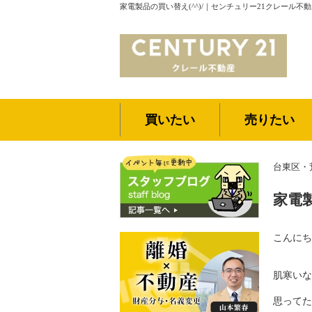
家電製品の買い替え(^^)/｜センチュリー21クレール不
買いたい
売りたい
台東区・
家電製
こんにち
肌寒いな
思ってた