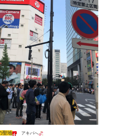
の聖地
アキバへ