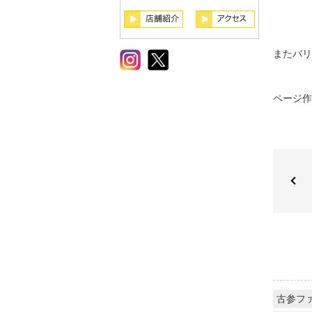
またバリ
ページ作成
古参フ