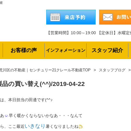
動産
【営業時間】10:00～19:00
【定休日】水曜定
お客様の声
スタッフ紹介
インフォメーション
荒川区の不動産｜センチュリー21クレール不動産TOP
スタッフブログ
品の買い替え(^^)/
2019-04-22
は、本日担当の田邊です(^^♪
あ
早く暖かくならないかなあ・・・なんて
いきなり
ら、ここ最近
暑くなりましたね