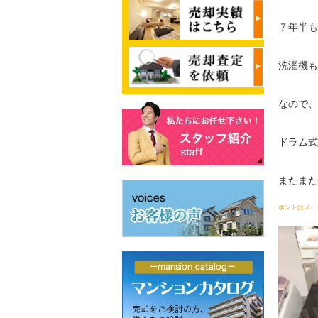
７年半も
洗濯機も
なので、
ドラム式
またまた
ホントはメー