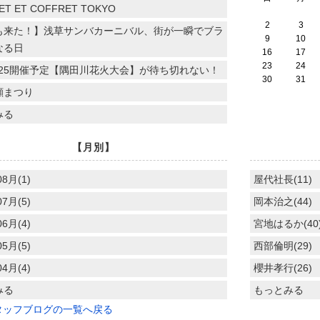
ET ET COFFRET TOKYO
2
3
も来た！】浅草サンバカーニバル、街が一瞬でブラ
9
10
なる日
16
17
23
24
.7.25開催予定【隅田川花火大会】が待ち切れない！
30
31
顔まつり
みる
【月別】
08月(1)
屋代社長(11)
07月(5)
岡本治之(44)
06月(4)
宮地はるか(40
05月(5)
西部倫明(29)
04月(4)
櫻井孝行(26)
みる
もっとみる
タッフブログの一覧へ戻る