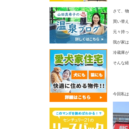
さて、物
買い替え
元々持っ
我が家は
冷蔵庫が
そんな経
今回私は