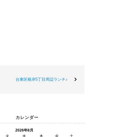
台東区根岸5丁目周辺ランチ♪
カレンダー
2026年8月
火
水
木
金
土