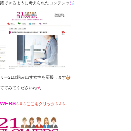
躍できるように考えられたコンテンツ
リー21は踏み出す女性を応援します
ててみてくださいね
OWERS
⇩⇩⇩
ここをクリック
⇩⇩⇩