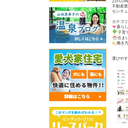
21FLO
不動産業
センチュ
カテゴリ
暮ら
子育
住ま
働き
選びやす