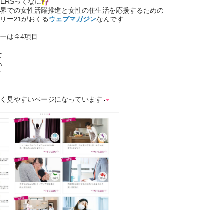
WERSってなに
界での女性活躍推進と女性の住生活を応援するための
リー21がおくる
ウェブマガジン
なんです！
ーは全4項目
し
て
い
方
く見やすいページになっています