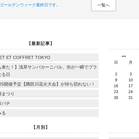
ゴールデンウィーク最終日です。
一覧へ
【最新記事】
<<
ET ET COFFRET TOKYO
日
月
も来た！】浅草サンバカーニバル、街が一瞬でブラ
なる日
2
3
9
10
.7.25開催予定【隅田川花火大会】が待ち切れない！
16
17
23
24
顔まつり
30
31
ガバチ
みる
【月別】