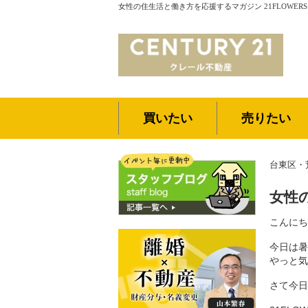
女性の住生活と働き方を応援するマガジン 21FLOWER
買いたい
売りたい
台東区・
女性
こんにち
今日は暑
やっと気
さて今日