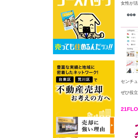
女性が活
センチュ
ぜひ役立
21FL