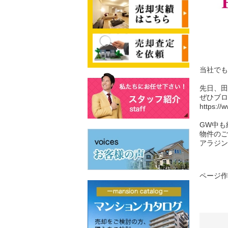
当社でも
先日、田
ぜひブロ
https://
GW中も
物件のご
アラジン
ページ作成