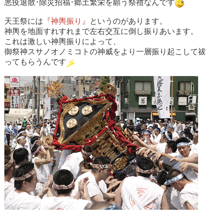
悪疫退散･除災招福･郷土繁栄
を願う祭禮なんです
天王祭には
『神輿振り』
というのがあります。
神輿を地面すれすれまで左右交互に倒し振りあいます。
これは激しい神輿振りによって、
御祭神スサノオノミコトの神威をより一層振り起こして祓
ってもらうんです