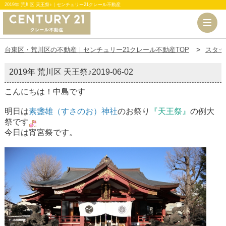
2019年 荒川区 天王祭♪｜センチュリー21クレール不動産
台東区・荒川区の不動産｜センチュリー21クレール不動産TOP
スタッ
2019年 荒川区 天王祭♪
2019-06-02
こんにちは！中島です
明日は
素盞雄（すさのお）神社
のお祭り
『
天王祭』
の例大
祭です
今日は宵宮祭です。