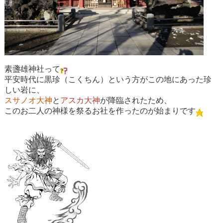
素盞雄神社
って
平安時代に黒珍（こくちん）という方がこの地にあった珍
しい岩に、
スサノオ大神
と
アスカ大神
が降臨されたため、
このお二人の神様を祭るお社を作ったのが始まりです