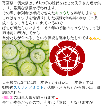
宵宮祭・例大祭は、61の町の総代をはじめ氏子さん達が集
まり、厳粛な祭儀が行われます。
その際、参列者は半紙で包んだ
キュウリ
を奉納します
これはキュウリを輪切りにした模様が
（木瓜
御祭神の御紋
紋：もっこうもん）に似ているので
ばちが当たらないよう、その年の初物のキュウリをまずは
御神前に奉納してから、
自分たちが食べる、という伝統を継承したものです
天王祭では3年に1度
「本祭」
が行われ、「本祭」では
御祭神
スサノオノミコト
が
大蛇
（おろち）から救い出し御
結婚された
稲田姫
の山車人形が飾られます
去年が本祭だったので、今年は
「陰祭」
となりますが