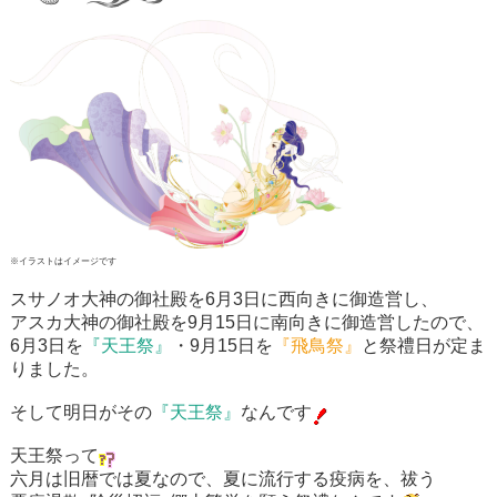
※イラストはイメージです
スサノオ大神の御社殿を
6月3日
に西向きに御造営し、
アスカ大神の御社殿を
9月15日
に南向きに御造営したので、
6月3日を
『
天王祭』
・9月15日を
『
飛鳥祭』
と祭禮日が定ま
りました。
そして明日がその
『
天王祭』
なんです
天王祭
って
六月は旧暦では夏なので、夏に流行する疫病を、祓う