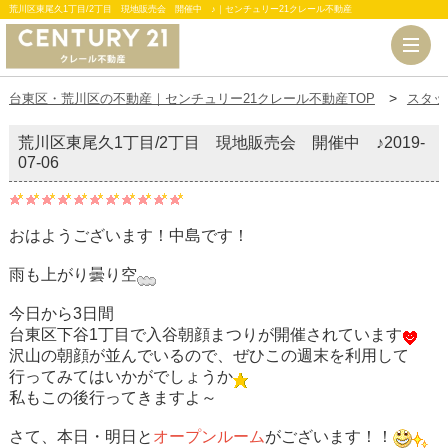
荒川区東尾久1丁目/2丁目 現地販売会 開催中 ♪｜センチュリー21クレール不動産
台東区・荒川区の不動産｜センチュリー21クレール不動産TOP
スタッ
荒川区東尾久1丁目/2丁目 現地販売会 開催中 ♪
2019-
07-06
おはようございます！中島です！
雨も上がり曇り空
今日から3日間
台東区下谷1丁目で入谷朝顔まつりが開催されています
沢山の朝顔が並んでいるので、ぜひこの週末を利用して
行ってみてはいかがでしょうか
私もこの後行ってきますよ～
さて、本日・明日と
オープンルーム
がございます！！