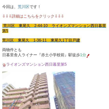
今回は、
荒川区
です！
⇩⇩⇩詳細はこちらをクリック⇩⇩⇩
荒川
区 東尾久 2-44-10 ライオンズマンション西日暮里
第5
荒川
区 東尾久 1-36-11 東尾久1丁目戸建
両物件とも
日暮里舎人ライナー『赤土小学校前』駅徒歩
1分
ライオンズマンション西日暮里第5