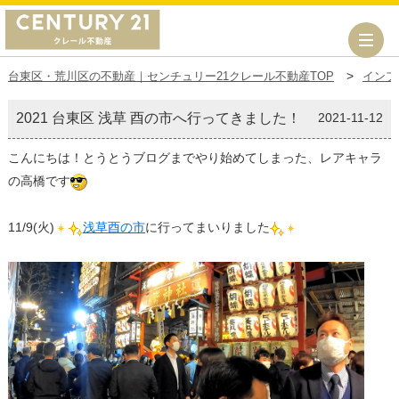
台東区・荒川区の不動産｜センチュリー21クレール不動産TOP
インフ
2021 台東区 浅草 酉の市へ行ってきました！
2021-11-12
こんにちは！とうとうブログまでやり始めてしまった、レアキャラ
の高橋です
11/9(火)
浅草酉の市
に行ってまいりました