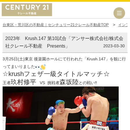
台東区・荒川区の不動産｜センチュリー21クレール不動産TOP
インフ
2023年 Krush.147 第10試合「アンサー株式会社/株式会
社クレール不動産 Presents」
2023-03-30
3月25日(土)東京 後楽園ホールにて行われた「Krush.147」を観に行
ってまいりました
☆krushフェザ一級タイトルマッチ☆
玖村修平
森坂陸
王者
VS 挑戦者
との戦い‼