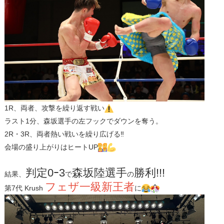
1R、両者、攻撃を繰り返す戦い
ラスト1分、森坂選手の左フックでダウンを奪う。
2R・3R、両者熱い戦いを繰り広げる‼
会場の盛り上がりはヒートUP
判定0ｰ3
森坂陸選手
勝利!!!
結果、
で
の
フェザ一級新王者
第7代 Krush
に