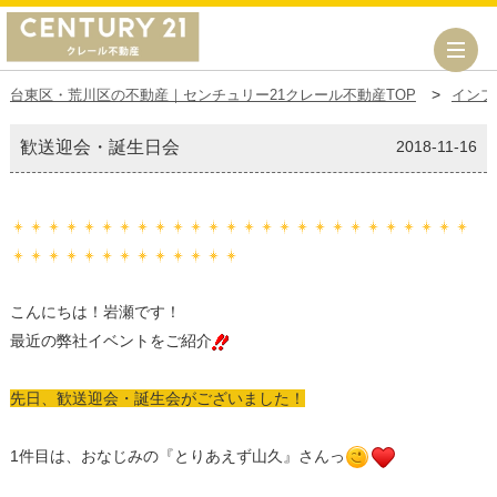
台東区・荒川区の不動産｜センチュリー21クレール不動産TOP
インフ
歓送迎会・誕生日会
2018-11-16
こんにちは！岩瀬です！
最近の弊社イベントをご紹介
先日、歓送迎会・誕生会がございました！
1件目は、おなじみの『とりあえず山久』さんっ