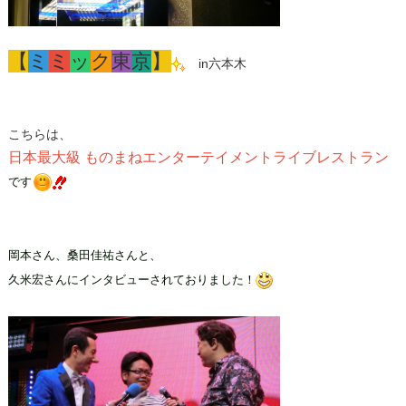
【
ミ
ミ
ッ
ク
東
京
】
in六本木
こちらは、
日本最大級 ものまねエンターテイメントライブレストラン
です
岡本さん、桑田佳祐さんと、
久米宏さんにインタビューされておりました！