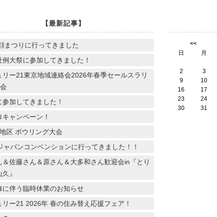
【最新記事】
<<
朝顔まつりに行ってきました
日
月
社例大祭に参加してきました！
2
3
リー21東京地域連絡会2026年春季セールスラリ
9
10
親会
16
17
23
24
に参加してきました！
30
31
ロキャンペーン！
2地区 ボウリング大会
回ジャパンコンベンションに行ってきました！！
ん＆佐藤さん＆原さん＆大多和さん歓迎会in『とり
山久』
修に伴う臨時休業のお知らせ
リー21 2026年 春の住み替え応援フェア！