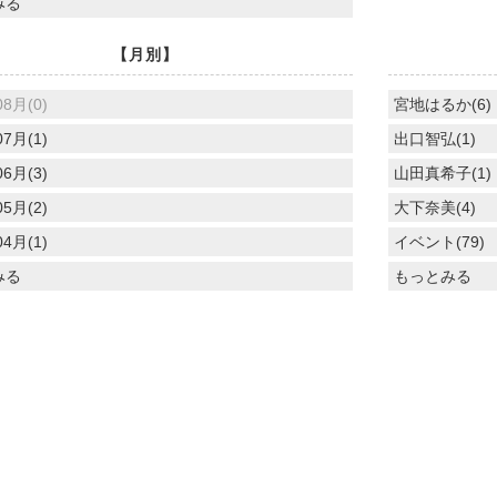
みる
【月別】
08月(0)
宮地はるか(6)
07月(1)
出口智弘(1)
06月(3)
山田真希子(1)
05月(2)
大下奈美(4)
04月(1)
イベント(79)
みる
もっとみる