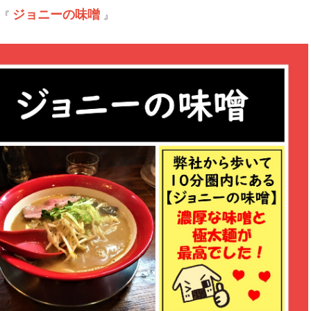
ジョニーの味噌
は『
』