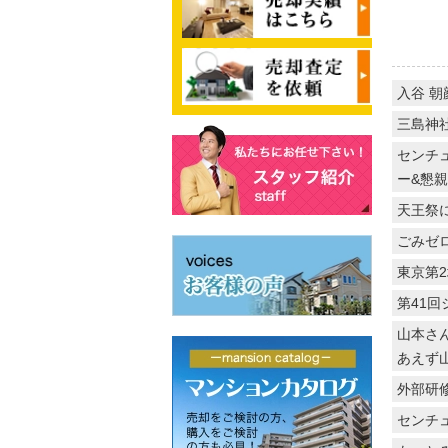
入谷 
三島神
センチュ
ー&懇
天王祭
ごみゼ
東京第
第41
山本さ
あえず
外部研
センチュ