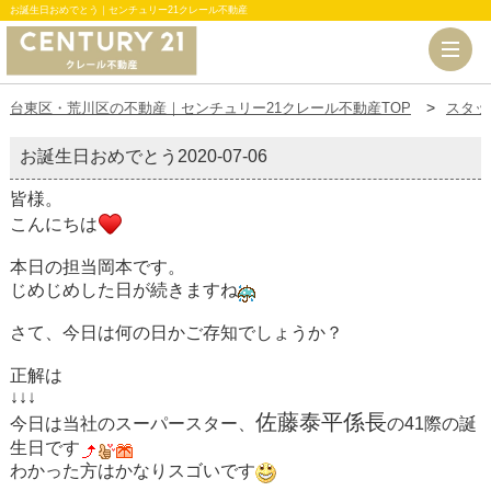
お誕生日おめでとう｜センチュリー21クレール不動産
台東区・荒川区の不動産｜センチュリー21クレール不動産TOP
スタッ
お誕生日おめでとう
2020-07-06
皆様。
こんにちは
本日の担当岡本です。
じめじめした日が続きますね
さて、今日は何の日かご存知でしょうか？
正解は
↓↓↓
佐藤泰平係長
今日は当社のスーパースター、
の41際の誕
生日です
わかった方はかなりスゴいです