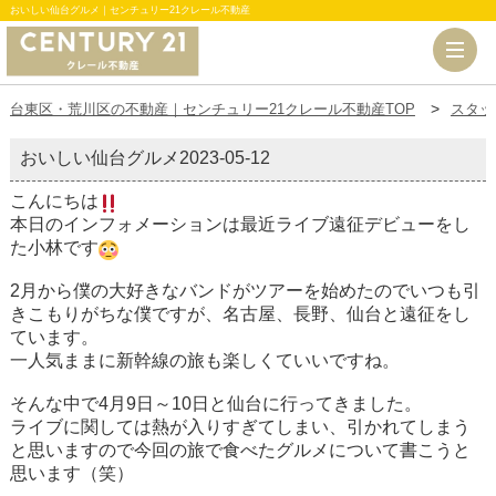
おいしい仙台グルメ｜センチュリー21クレール不動産
台東区・荒川区の不動産｜センチュリー21クレール不動産TOP
スタッ
おいしい仙台グルメ
2023-05-12
こんにちは
本日のインフォメーションは最近ライブ遠征デビューをし
た小林です
2月から僕の大好きなバンドがツアーを始めたのでいつも引
きこもりがちな僕ですが、名古屋、長野、仙台と遠征をし
ています。
一人気ままに新幹線の旅も楽しくていいですね。
そんな中で4月9日～10日と仙台に行ってきました。
ライブに関しては熱が入りすぎてしまい、引かれてしまう
と思いますので今回の旅で食べたグルメについて書こうと
思います（笑）