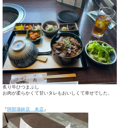
炙り牛ひつまぶし
お肉が柔らかくて甘いタレもおいしくて幸せでした。
『
阿部蒲鉾店 本店
』