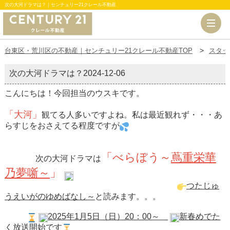
次の大河ドラマは？｜センチュリー21クレール不動産
台東区・荒川区の不動産｜センチュリー21クレール不動産TOP
スタッ
次の大河ドラマは？
2024-12-06
こんにちは！今回担当のウスキです。
「大河」
観てる人多いですよね。私は最近観れず・・・あ
らすじをおさえてる程度ですが
「べらぼう～
蔦重栄華
次の大河ドラマは
乃夢噺～
」
つたじゅ
うえいがのゆめばなし～
と読みます。。。
2025
年1月5日（日）20：00～
新春めでた
く放送開始
です