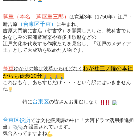
蔦重（本名 蔦屋重三郎）
は寛延3年（1750年）江戸・
（台東区千束）
新吉原
に生まれ、
吉原大門前に書店（耕書堂）を開業しました。教科書でも
おなじみの東洲斎写楽や喜多川歌麿などの
江戸文化を代表する作家たちを見出し、「江戸のメディア
王」として大成功を収めた人物です。
蔦重
わが社三ノ輪の本社
ゆかりの地は浅草からほどなく
からも徒歩10分
これはもう、あらすじだけ・・・という訳にはいきません
ね
台東区
特に
の皆さんお見逃しなく
台東区役所
では文化振興課の中に「大河ドラマ活用推進担
当」
が設置されています。
気合入ってますよね