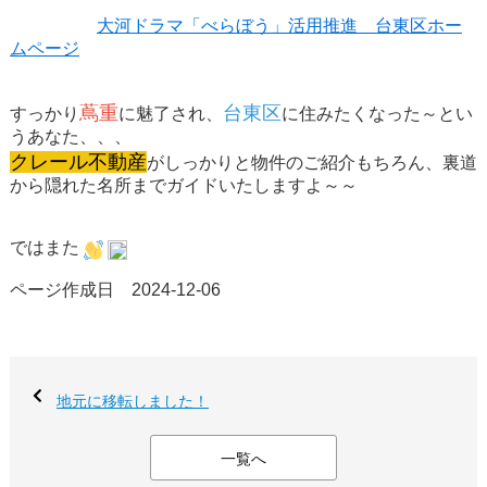
大河ドラマ「べらぼう」活用推進 台東区ホー
ムページ
蔦重
台東区
すっかり
に魅了され、
に住みたくなった～とい
うあなた、、、
クレール不動産
がしっかりと物件のご紹介もちろん、裏道
から隠れた名所までガイドいたしますよ～～
ではまた
ページ作成日 2024-12-06
地元に移転しました！
一覧へ