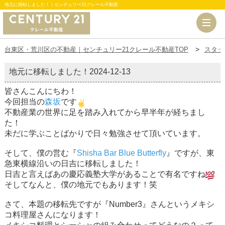
地元に移転しました！｜センチュリー21クレール不動産
台東区・荒川区の不動産｜センチュリー21クレール不動産TOP
スタッ
地元に移転しました！
2024-12-13
皆さんこんにちわ！
今回担当の
森坂
です
不動産業の世界に足を踏み入れてから早半年が経ちまし
た！
未だに学ぶことばかりで日々勉強させて頂いています。
そして、僕の営む『
Shisha Bar Blue Butterfly
』ですが、東
急東横線沿いの日吉に移転しました！
日吉と言えばあの慶応義塾大学があることで有名ですね
そしてなんと、僕の地元でもあります！笑
さて、本題の移転先ですが『Number3』さんというメキシ
コ料理屋さんになります！