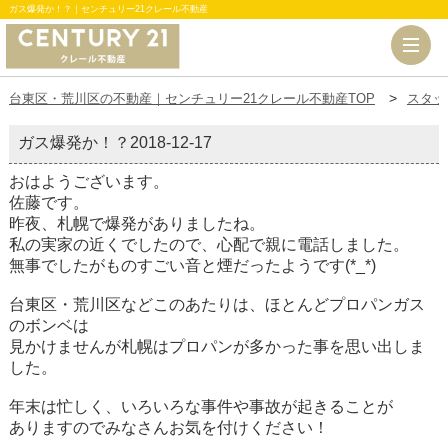
ガス爆発か！？｜センチュリー21クレール不動産
台東区・荒川区の不動産｜センチュリー21クレール不動産TOP
スタッ
ガス爆発か！？
2018-12-17
おはようございます。
佐藤です。
昨夜、札幌で爆発がありましたね。
私の実家の近くでしたので、心配で親に電話しました。
無事でしたがものすごい音と煙だったようです(*_*)
台東区・荒川区などこのあたりは、ほとんどプロパンガス
のボンベは
見かけませんが札幌はプロパンが多かった事を思い出しま
した。
年末は忙しく、いろいろな事件や事故が起きることが
ありますのでみなさんお気を付けください！