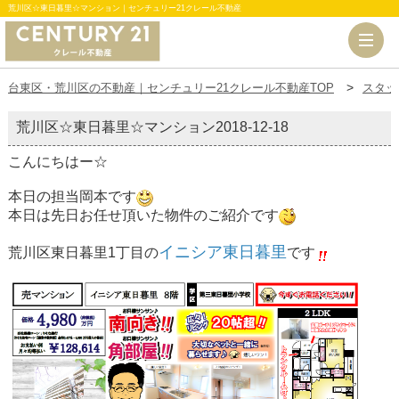
荒川区☆東日暮里☆マンション｜センチュリー21クレール不動産
台東区・荒川区の不動産｜センチュリー21クレール不動産TOP
スタッ
荒川区☆東日暮里☆マンション
2018-12-18
こんにちはー☆
本日の担当岡本です
本日は先日お任せ頂いた物件のご紹介です
イニシア東日暮里
荒川区東日暮里1丁目の
です