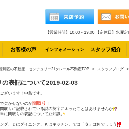
【営業時間】10:00～19:00
【定休日】水曜定
お客様の声
スタッフ紹介
インフォメーション
荒川区の不動産｜センチュリー21クレール不動産TOP
スタッフブログ
りの表記について
2019-02-03
ございます！中島です。
間取り
で欠かせないのが
！
間取りに記載されている謎の英字に困ったことはありませんか
単に間取りの表記について豆知識
ング、Ｄはダイニング、Ｋはキッチン、では「
Ｓ
」は何でしょう