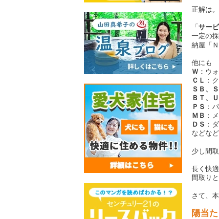
正解は。
「
サービ
一定の採
納屋「Ｎ
他にも
Ｗ
：ウォ
ＣＬ
：ク
ＳＢ、Ｓ
ＢＴ、Ｕ
ＰＳ
：パ
ＭＢ
：メ
ＤＳ
：ダ
などなど
少し間取
長く快適
間取りと
さて、本
陽当た