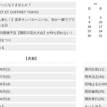
<<
ァンになりませんか？
日
月
ET ET COFFRET TOKYO
2
3
も来た！】浅草サンバカーニバル、街が一瞬でブラ
9
10
なる日
16
17
23
24
.7.25開催予定【隅田川花火大会】が待ち切れない！
30
31
顔まつり
みる
【月別】
08月(1)
屋代社長(11)
07月(5)
岡本治之(44)
06月(4)
宮地はるか(40
05月(5)
西部倫明(29)
04月(4)
櫻井孝行(26)
みる
もっとみる