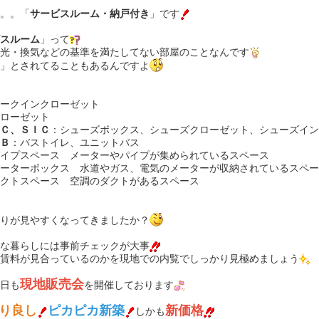
。。「
サービスルーム・納戸付き
」です
スルーム
」って
光・換気などの基準を満たしてない部屋のことなんです
」とされてることもあるんですよ
ークインクローゼット
ローゼット
Ｃ、ＳＩＣ
：シューズボックス、シューズクローゼット、シューズイン
Ｂ
：バストイレ、ユニットバス
イプスペース メーターやパイプが集められているスペース
ーターボックス 水道やガス、電気のメーターが収納されているスペー
クトスペース 空調のダクトがあるスペース
りが見やすくなってきましたか？
な暮らしには事前チェックが大事
賃料が見合っているのかを現地での内覧でしっかり見極めましょう
現地販売会
日も
を開催しております
り良し
ピカピカ新築
新価格
しかも