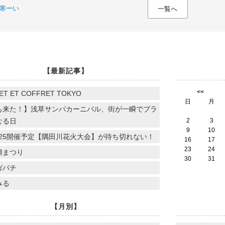
寒ーい
一覧へ
【最新記事】
<<
ET ET COFFRET TOKYO
日
月
も来た！】浅草サンバカーニバル、街が一瞬でブラ
なる日
2
3
9
10
.7.25開催予定【隅田川花火大会】が待ち切れない！
16
17
23
24
顔まつり
30
31
ガバチ
みる
【月別】