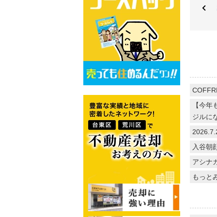
COFFR
【今年
ジルに
2026
入谷朝
アシナ
もっと