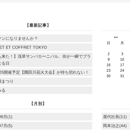
【最新記事】
<<
ァンになりませんか？
日
月
ET ET COFFRET TOKYO
2
3
も来た！】浅草サンバカーニバル、街が一瞬でブラ
9
10
なる日
16
17
23
24
.7.25開催予定【隅田川花火大会】が待ち切れない！
30
31
顔まつり
みる
【月別】
08月(1)
屋代社長(11)
07月(5)
岡本治之(44)