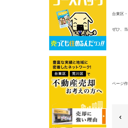
台東区・
ぜひ、当
ページ作成