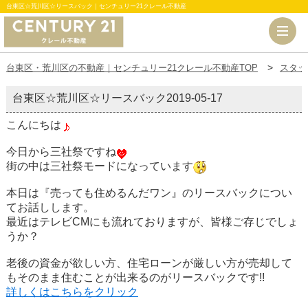
台東区☆荒川区☆リースバック｜センチュリー21クレール不動産
台東区・荒川区の不動産｜センチュリー21クレール不動産TOP
スタッ
台東区☆荒川区☆リースバック
2019-05-17
こんにちは
今日から三社祭ですね
街の中は三社祭モードになっています
本日は『売っても住めるんだワン』のリースバックについ
てお話しします。
最近はテレビCMにも流れておりますが、皆様ご存じでしょ
うか？
老後の資金が欲しい方、住宅ローンが厳しい方が売却して
もそのまま住むことが出来るのがリースバックです!!
詳しくはこちらをクリック