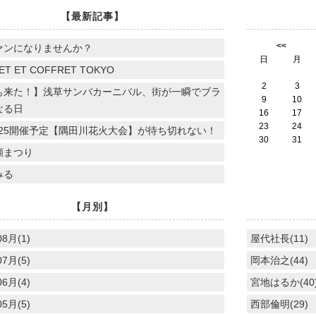
【最新記事】
<<
ァンになりませんか？
日
月
ET ET COFFRET TOKYO
2
3
も来た！】浅草サンバカーニバル、街が一瞬でブラ
9
10
なる日
16
17
23
24
.7.25開催予定【隅田川花火大会】が待ち切れない！
30
31
顔まつり
みる
【月別】
08月(1)
屋代社長(11)
07月(5)
岡本治之(44)
06月(4)
宮地はるか(40
05月(5)
西部倫明(29)