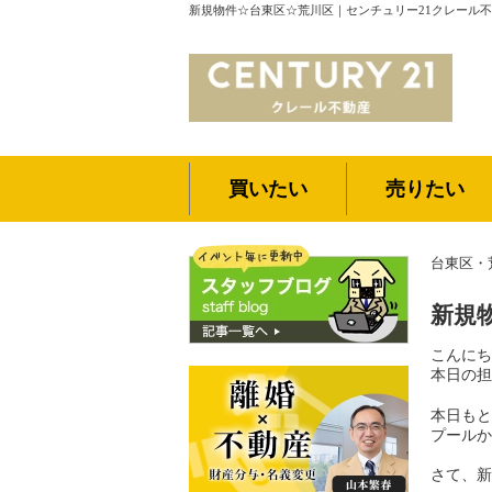
新規物件☆台東区☆荒川区｜センチュリー21クレール
買いたい
売りたい
台東区・
新規
こんにち
本日の担
本日もと
プールか
さて、新