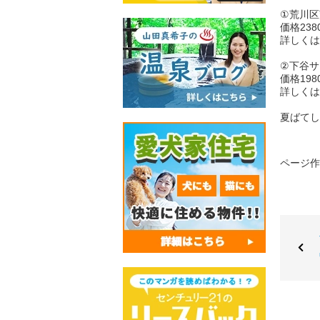
①荒川区
価格23
詳しくは
②下谷サ
価格19
詳しくは
夏ばてし
ページ作成