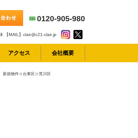
0120-905-980
休
【MAIL】clair@c21-clair.jp
アクセス
会社概要
新規物件☆台東区☆荒川区