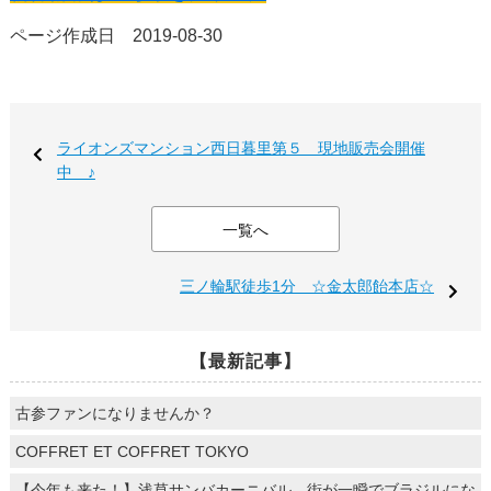
ページ作成日 2019-08-30
ライオンズマンション西日暮里第５ 現地販売会開催
中 ♪
一覧へ
三ノ輪駅徒歩1分 ☆金太郎飴本店☆
【最新記事】
古参ファンになりませんか？
COFFRET ET COFFRET TOKYO
【今年も来た！】浅草サンバカーニバル、街が一瞬でブラジルにな