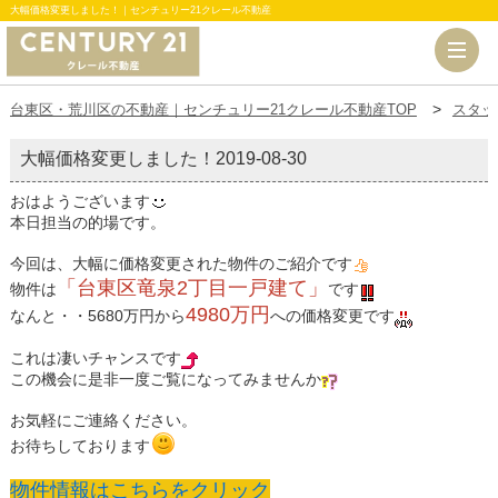
大幅価格変更しました！｜センチュリー21クレール不動産
台東区・荒川区の不動産｜センチュリー21クレール不動産TOP
スタッ
大幅価格変更しました！
2019-08-30
おはようございます
本日担当の的場です。
今回は、大幅に価格変更された物件のご紹介です
「台東区竜泉2丁目一戸建て」
物件は
です
4980万円
なんと・・5680万円から
への価格変更です
これは凄いチャンスです
この機会に是非一度ご覧になってみませんか
お気軽にご連絡ください。
お待ちしております
物件情報はこちらをクリック