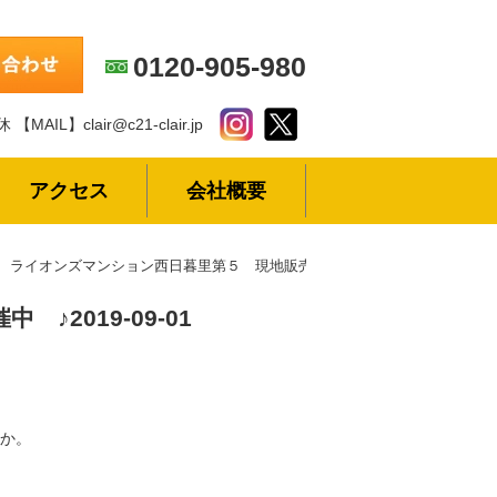
0120-905-980
休
【MAIL】clair@c21-clair.jp
アクセス
会社概要
ライオンズマンション西日暮里第５ 現地販売会開催中 ♪
中 ♪
2019-09-01
か。