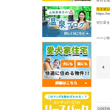
本日も現
ライオン
https://
ぜひ足を
ページ作成
COFFR