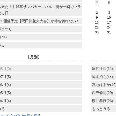
日
月
も来た！】浅草サンバカーニバル、街が一瞬でブラ
なる日
2
3
9
10
.7.25開催予定【隅田川花火大会】が待ち切れない！
16
17
23
24
顔まつり
30
31
ガバチ
みる
【月別】
08月(0)
屋代社長(11)
07月(5)
岡本治之(44)
06月(4)
宮地はるか(40
05月(5)
西部倫明(29)
04月(4)
櫻井孝行(26)
みる
もっとみる
タッフブログの一覧へ戻る