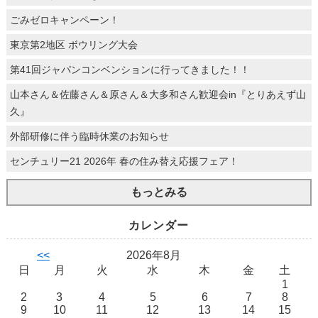
ごみゼロキャンペーン！
東京第2地区 ボウリング大会
第41回ジャパンコンベンションに行ってきました！！
山本さん＆佐藤さん＆原さん＆大多和さん歓迎会in『とりあえず山
久』
外部研修に伴う臨時休業のお知らせ
センチュリー21 2026年 春の住み替え応援フェア！
もっとみる
カレンダー
<<
2026年8月
日
月
火
水
木
金
土
1
2
3
4
5
6
7
8
9
10
11
12
13
14
15