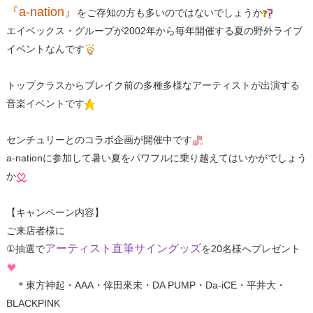
『a-nation』
をご存知の方も多いのではないでしょうか
エイベックス・グループが2002年から毎年開催する夏の野外ライブ
イベントなんです
トップクラスからブレイク前の多種多様なアーティストが出演する
音楽イベントです
センチュリーとのコラボ企画が開催中です
a-nationに参加して暑い夏をパワフルに乗り越えてはいかがでしょう
か
【キャンペーン内容】
ご来店者様に
アーティスト直筆サイングッズ
①抽選で
を20名様へプレゼント
＊東方神起・AAA・倖田來未・DA PUMP・Da-iCE・平井大・
BLACKPINK