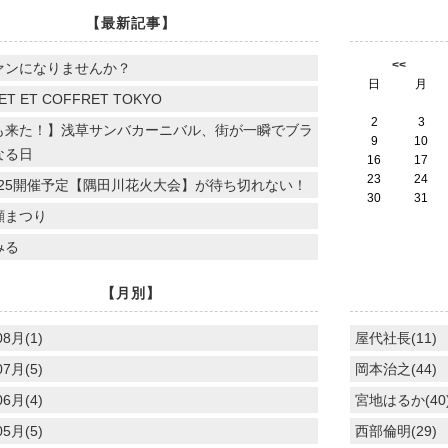
【最新記事】
<<
ァンになりませんか？
日
月
ET ET COFFRET TOKYO
2
3
も来た！】浅草サンバカーニバル、街が一瞬でブラ
9
10
なる日
16
17
23
24
.7.25開催予定【隅田川花火大会】が待ち切れない！
30
31
顔まつり
みる
【月別】
08月(1)
屋代社長(11)
07月(5)
岡本治之(44)
06月(4)
宮地はるか(40
05月(5)
西部倫明(29)