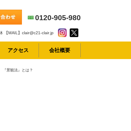
0120-905-980
休
【MAIL】clair@c21-clair.jp
アクセス
会社概要
『景観法』とは？