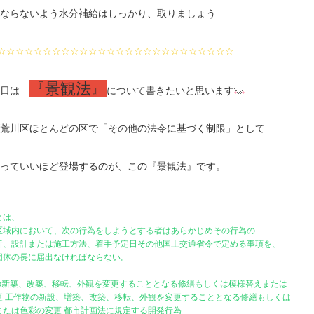
ならないよう水分補給はしっかり、取りましょう
☆☆☆☆☆☆☆☆☆☆☆☆☆☆☆☆☆☆☆☆☆☆☆☆☆☆
『景観法』
本日は
について書きたいと思います
荒川区ほとんどの区で「その他の法令に基づく制限」として
っていいほど登場するのが、この『景観法』です。
とは、
区域内において、次の行為をしようとする者はあらかじめその行為の
所、設計または施工方法、着手予定日その他国土交通省令で定める事項を、
団体の長に届出なければならない。
物の新築、改築、移転、外観を変更することとなる修繕もしくは模様替えまたは
更 工作物の新設、増築、改築、移転、外観を変更することとなる修繕もしくは
または色彩の変更 都市計画法に規定する開発行為