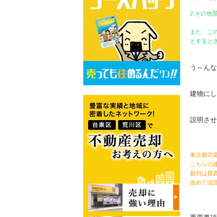
2.その
また、こ
とすると
う～んな
建物にし
説明させ
東京都武
こちらの
裁判は楳
改めて認