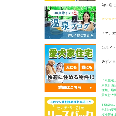
熱中症に
☆☆☆☆
さて、
台東区・
必ずと言
『景観法
景観計画
種類、場
景観行政
1.建築
色彩の変
模様替え