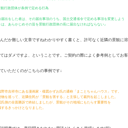
他景観行政団体が条例で定める行為
の届出をした者は、その届出事項のうち、国土交通省令で定める事項を変更しよう
きは、あらかじめその旨を景観行政団体の長に届出なければならない』
んだか難しい文章ですねわかりやすく書くと、許可なく近隣の景観に溶
てはダメですよ、ということです。ご契約の際によく参考例としてお客
ていただくのがこちらの事例です↓
蔵野市吉祥寺にある漫画家・楳図かずお氏の通称「まことちゃんハウス」です。
建物を巡って、近隣住民が「景観を害する」と主張して裁判を起こしました。
図氏側の全面勝訴で終結しましたが、景観がその地域にもたらす重要性を
識するきっかけとなりました。