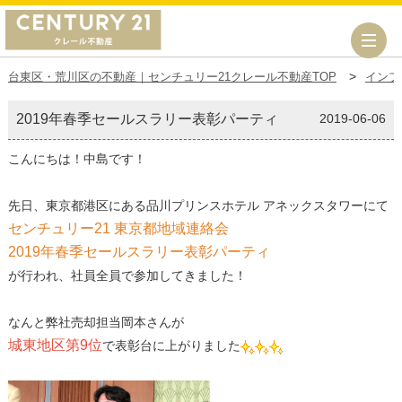
台東区・荒川区の不動産｜センチュリー21クレール不動産TOP
インフ
2019年春季セールスラリー表彰パーティ
2019-06-06
こんにちは！中島です！
先日、東京都港区にある
品川プリンスホテル アネックスタワー
にて
センチュリー21 東京都地域連絡会
2019年春季セールスラリー表彰パーティ
が行われ、社員全員で参加してきました！
なんと弊社売却担当
岡本さん
が
城東地区第9位
で表彰台に上がりました