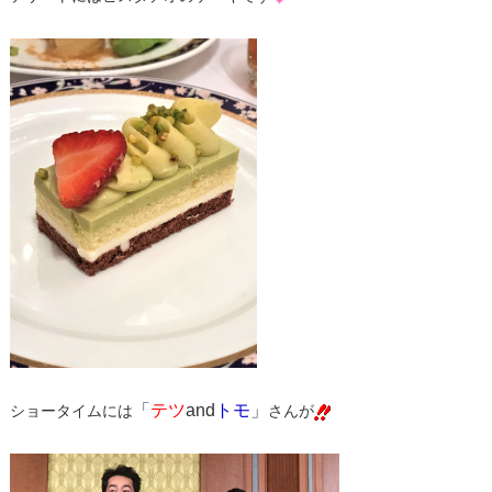
「
テツ
and
トモ
」
ショータイムには
さんが