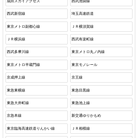
成田スカイアクセス
西武池袋線
西武新宿線
埼玉高速鉄道
東京メトロ副都心線
ＪＲ横須賀線
ＪＲ横浜線
西武有楽町線
西武多摩川線
東京メトロ丸ノ内線
東京メトロ半蔵門線
東京モノレール
京成押上線
京王線
東急東横線
東急目黒線
東急大井町線
東急池上線
京急本線
新交通ゆりかもめ
東京臨海高速鉄道りんかい線
ＪＲ相模線