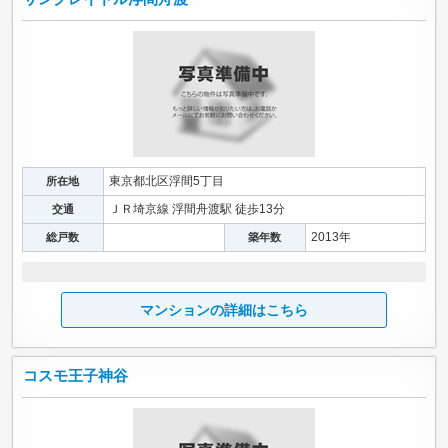
東京都北区浮間5丁目
所在地
ＪＲ埼京線 浮間舟渡駅 徒歩13分
交通
2013年
総戸数
築年数
マンションの詳細はこちら
コスモ王子神谷