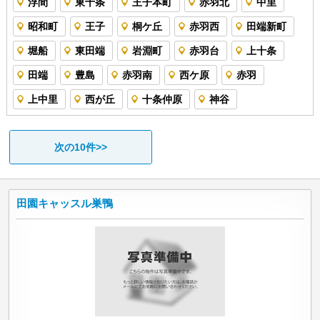
浮間
東十条
王子本町
赤羽北
中里
昭和町
王子
桐ケ丘
赤羽西
田端新町
堀船
東田端
岩淵町
赤羽台
上十条
田端
豊島
赤羽南
西ケ原
赤羽
上中里
西が丘
十条仲原
神谷
次の10件>>
田園キャッスル巣鴨