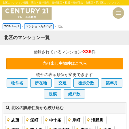
北区のマンション情報｜購入・売り物件、売却査定・相場・売却価格｜台東区・荒川区のマンション、中古・新築一戸建、土地のことならセンチュリー21クレール不動産
TOPページ
>
マンションカタログ
>
北区
北区のマンション一覧
336
登録されているマンション:
件
売り出し中物件はこちら
物件の表示順位が変更できます
物件名
所在地
交通
徒歩分数
築年月
規模
総戸数
北区の詳細住所から絞り込む
志茂
栄町
中十条
岸町
滝野川