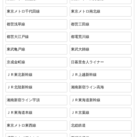
東京メトロ千代田線
東京メトロ南北線
都営浅草線
都営三田線
都営大江戸線
都電荒川線
東武亀戸線
東武大師線
京成金町線
日暮里舎人ライナー
ＪＲ東北新幹線
ＪＲ上越新幹線
ＪＲ北陸新幹線
湘南新宿ライン高海
湘南新宿ライン宇須
ＪＲ東海道新幹線
ＪＲ東海道本線
ＪＲ京葉線
東京メトロ東西線
北総鉄道