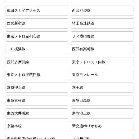
成田スカイアクセス
西武池袋線
西武新宿線
埼玉高速鉄道
東京メトロ副都心線
ＪＲ横須賀線
ＪＲ横浜線
西武有楽町線
西武多摩川線
東京メトロ丸ノ内線
東京メトロ半蔵門線
東京モノレール
京成押上線
京王線
東急東横線
東急目黒線
東急大井町線
東急池上線
京急本線
新交通ゆりかもめ
東京臨海高速鉄道りんかい線
ＪＲ相模線