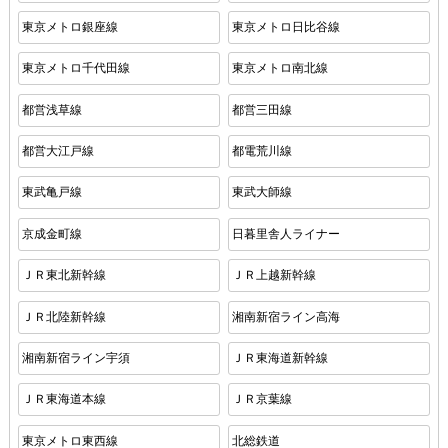
東京メトロ銀座線
東京メトロ日比谷線
東京メトロ千代田線
東京メトロ南北線
都営浅草線
都営三田線
都営大江戸線
都電荒川線
東武亀戸線
東武大師線
京成金町線
日暮里舎人ライナー
ＪＲ東北新幹線
ＪＲ上越新幹線
ＪＲ北陸新幹線
湘南新宿ライン高海
湘南新宿ライン宇須
ＪＲ東海道新幹線
ＪＲ東海道本線
ＪＲ京葉線
東京メトロ東西線
北総鉄道