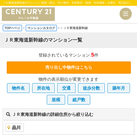
ＪＲ東海道新幹線のマンション情報｜購入・売り物件、売却査定・相場・売却価格｜台東区・荒川区のマンション、中古・新築一戸建、土地のことならセンチュリー21クレール不動産
TOPページ
>
マンションカタログ
>
>
ＪＲ東海道新幹線
ＪＲ東海道新幹線のマンション一覧
5
登録されているマンション:
件
売り出し中物件はこちら
物件の表示順位が変更できます
物件名
所在地
交通
徒歩分数
築年月
規模
総戸数
ＪＲ東海道新幹線の詳細住所から絞り込む
品川