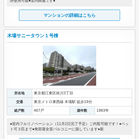
所使用可能●室内綺麗です●
マンションの詳細はこちら
木場サニータウン１号棟
東京都江東区枝川3丁目
所在地
東京メトロ東西線 木場駅 徒歩19分
交通
467戸
1983年
総戸数
築年数
●室内フルリノベーション（11月2日完了予定）ご内覧可能です！●ペッ
ト可３匹まで●角部屋全室バルコニーに面しています●新