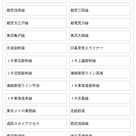
都営浅草線
都営三田線
都営大江戸線
都電荒川線
東武亀戸線
東武大師線
京成金町線
日暮里舎人ライナー
ＪＲ東北新幹線
ＪＲ上越新幹線
ＪＲ北陸新幹線
湘南新宿ライン高海
湘南新宿ライン宇須
ＪＲ東海道新幹線
ＪＲ東海道本線
ＪＲ京葉線
東京メトロ東西線
北総鉄道
成田スカイアクセス
西武池袋線
西武新宿線
埼玉高速鉄道