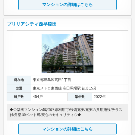
マンションの詳細はこちら
ブリリアシティ西早稲田
東京都豊島区高田1丁目
所在地
東京メトロ東西線 高田馬場駅 徒歩15分
交通
454戸
2022年
総戸数
築年数
◆◇築浅マンション/5駅5路線利用可/設備充実/充実の共用施設/テラス
付/角部屋/ペット可/安心のセキュリティ◇◆
マンションの詳細はこちら