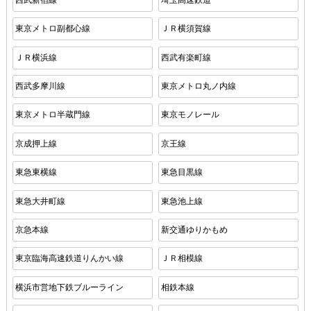
東京メトロ副都心線
ＪＲ横須賀線
ＪＲ横浜線
西武有楽町線
西武多摩川線
東京メトロ丸ノ内線
東京メトロ半蔵門線
東京モノレール
京成押上線
京王線
東急東横線
東急目黒線
東急大井町線
東急池上線
京急本線
新交通ゆりかもめ
東京臨海高速鉄道りんかい線
ＪＲ相模線
横浜市営地下鉄ブルーライン
相鉄本線