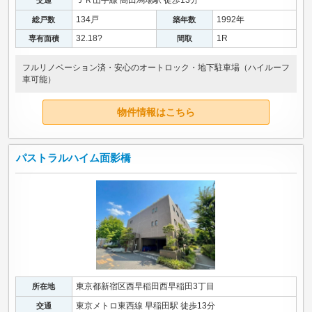
ＪＲ山手線 高田馬場駅 徒歩13分
交通
134戸
1992年
総戸数
築年数
32.18?
1R
専有面積
間取
フルリノベーション済・安心のオートロック・地下駐車場（ハイルーフ
車可能）
物件情報はこちら
パストラルハイム面影橋
東京都新宿区西早稲田西早稲田3丁目
所在地
東京メトロ東西線 早稲田駅 徒歩13分
交通