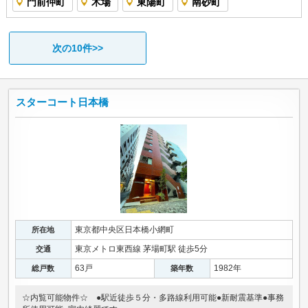
門前仲町
木場
東陽町
南砂町
次の10件>>
スターコート日本橋
東京都中央区日本橋小網町
所在地
東京メトロ東西線 茅場町駅 徒歩5分
交通
63戸
1982年
総戸数
築年数
☆内覧可能物件☆ ●駅近徒歩５分・多路線利用可能●新耐震基準●事務