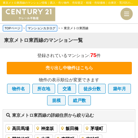
東京メトロ東西線のマンション情報｜購入・売り物件、売却査定・相場・売却価格｜台東区・荒川区のマンション、中古・新築一戸建、土地のことならセンチュリー21クレール不動産
TOPページ
>
マンションカタログ
>
>
東京メトロ東西線
東京メトロ東西線のマンション一覧
75
登録されているマンション:
件
売り出し中物件はこちら
物件の表示順位が変更できます
物件名
所在地
交通
徒歩分数
築年月
規模
総戸数
東京メトロ東西線の詳細住所から絞り込む
高田馬場
神楽坂
飯田橋
茅場町