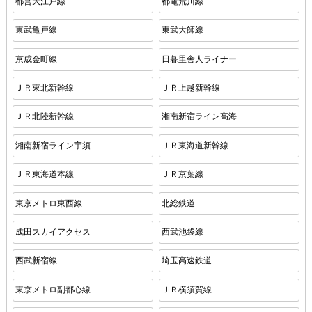
都営大江戸線
都電荒川線
東武亀戸線
東武大師線
京成金町線
日暮里舎人ライナー
ＪＲ東北新幹線
ＪＲ上越新幹線
ＪＲ北陸新幹線
湘南新宿ライン高海
湘南新宿ライン宇須
ＪＲ東海道新幹線
ＪＲ東海道本線
ＪＲ京葉線
東京メトロ東西線
北総鉄道
成田スカイアクセス
西武池袋線
西武新宿線
埼玉高速鉄道
東京メトロ副都心線
ＪＲ横須賀線