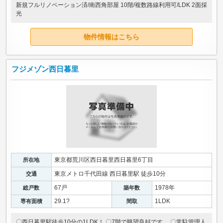
新規フルリノベーション済/南西角部屋 10階/複数路線利用可/LDK 2面採
光
物件情報はこちら
フジメゾン西日暮里
東京都荒川区西日暮里西日暮里6丁目
所在地
東京メトロ千代田線 西日暮里駅 徒歩10分
交通
67戸
1978年
総戸数
築年数
29.1?
1LDK
専有面積
間取
〇西日暮里駅徒歩10分の1LDK！ 〇7階で眺望良好です。 〇常駐管理人