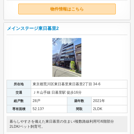
物件情報はこちら
メインステージ東日暮里2
東京都荒川区東日暮里東日暮里2丁目 34-6
所在地
ＪＲ山手線 日暮里駅 徒歩16分
交通
28戸
2021年
総戸数
築年数
52.13?
2LDK
専有面積
間取
暮らしやすさを備えた東日暮里の住まい/複数路線利用可/6階部分
2LDK/ペット飼育可。