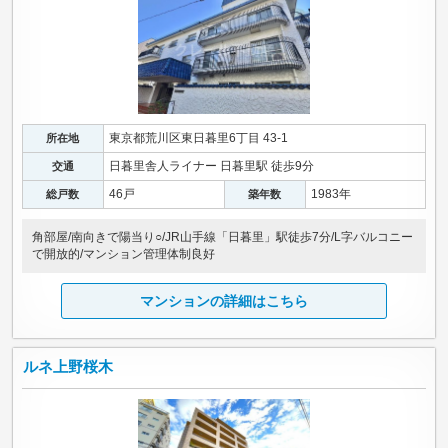
東京都荒川区東日暮里6丁目 43-1
所在地
日暮里舎人ライナー 日暮里駅 徒歩9分
交通
46戸
1983年
総戸数
築年数
角部屋/南向きで陽当り○/JR山手線「日暮里」駅徒歩7分/L字バルコニー
で開放的/マンション管理体制良好
マンションの詳細はこちら
ルネ上野桜木