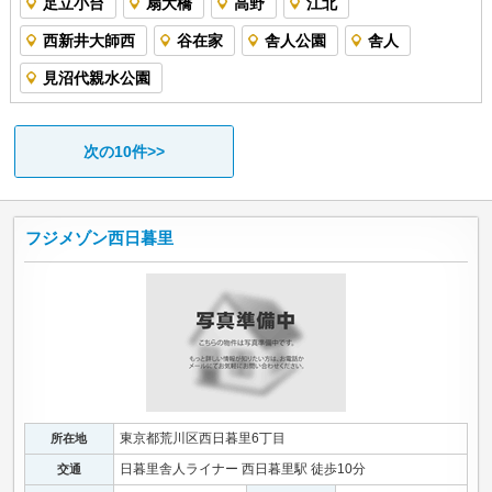
足立小台
扇大橋
高野
江北
西新井大師西
谷在家
舎人公園
舎人
見沼代親水公園
次の10件>>
フジメゾン西日暮里
東京都荒川区西日暮里6丁目
所在地
日暮里舎人ライナー 西日暮里駅 徒歩10分
交通