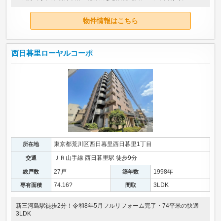
物件情報はこちら
西日暮里ローヤルコーポ
東京都荒川区西日暮里西日暮里1丁目
所在地
ＪＲ山手線 西日暮里駅 徒歩9分
交通
27戸
1998年
総戸数
築年数
74.16?
3LDK
専有面積
間取
新三河島駅徒歩2分！令和8年5月フルリフォーム完了・74平米の快適
3LDK