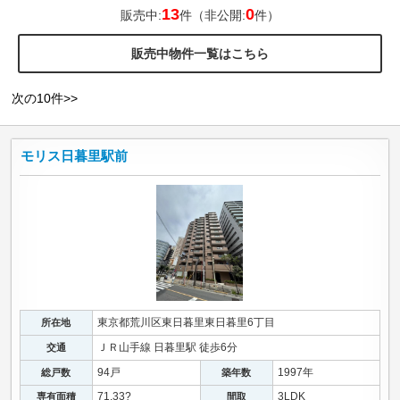
13
0
販売中:
件（非公開:
件）
販売中物件一覧はこちら
次の10件>>
モリス日暮里駅前
東京都荒川区東日暮里東日暮里6丁目
所在地
ＪＲ山手線 日暮里駅 徒歩6分
交通
94戸
1997年
総戸数
築年数
71.33?
3LDK
専有面積
間取