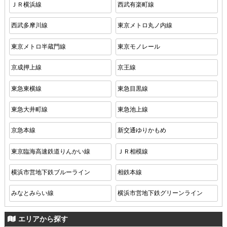
ＪＲ横浜線
西武有楽町線
西武多摩川線
東京メトロ丸ノ内線
東京メトロ半蔵門線
東京モノレール
京成押上線
京王線
東急東横線
東急目黒線
東急大井町線
東急池上線
京急本線
新交通ゆりかもめ
東京臨海高速鉄道りんかい線
ＪＲ相模線
横浜市営地下鉄ブルーライン
相鉄本線
みなとみらい線
横浜市営地下鉄グリーンライン
エリアから探す