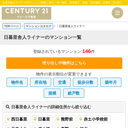
日暮里舎人ライナーのマンション情報｜購入・売り物件、売却査定・相場・売却価格｜台東区・荒川区のマンション、中古・新築一戸建、土地のことならセンチュリー21クレール不動産
TOPページ
>
マンションカタログ
>
>
日暮里舎人ライナー
日暮里舎人ライナーのマンション一覧
146
登録されているマンション:
件
売り出し中物件はこちら
物件の表示順位が変更できます
物件名
所在地
交通
徒歩分数
築年月
規模
総戸数
日暮里舎人ライナーの詳細住所から絞り込む
西日暮里
日暮里
熊野前
赤土小学校前