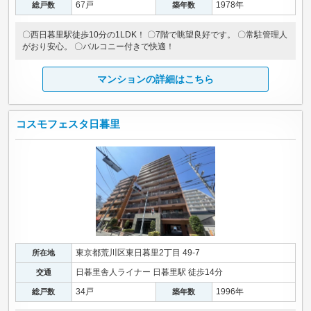
67戸
1978年
総戸数
築年数
〇西日暮里駅徒歩10分の1LDK！ 〇7階で眺望良好です。 〇常駐管理人
がおり安心。 〇バルコニー付きで快適！
マンションの詳細はこちら
コスモフェスタ日暮里
東京都荒川区東日暮里2丁目 49-7
所在地
日暮里舎人ライナー 日暮里駅 徒歩14分
交通
34戸
1996年
総戸数
築年数