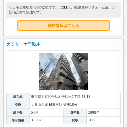
〇日暮里駅徒歩4分の立地です。〇2LDK、眺望良好リフォーム済。〇
設備充実で快適です。
物件情報はこちら
カテリーナ千駄木
東京都文京区千駄木千駄木2丁目 48-18
所在地
ＪＲ山手線 日暮里駅 徒歩18分
交通
54戸
1998年
総戸数
築年数
31.83?
1DK
専有面積
間取