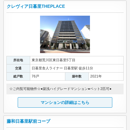
クレヴィア日暮里THEPLACE
東京都荒川区東日暮里5丁目
所在地
日暮里舎人ライナー 日暮里駅 徒歩11分
交通
76戸
2021年
総戸数
築年数
☆ご内覧可能物件☆●築浅ハイグレードマンション●ペット2匹可●
マンションの詳細はこちら
藤和日暮里駅前コープ