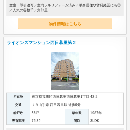
空室・即引渡可／室内フルリフォーム済み／単身居住や賃貸経営にも◎
／人気の谷根千／角部屋
物件情報はこちら
ライオンズマンション西日暮里第２
東京都荒川区西日暮里西日暮里1丁目 42-2
所在地
ＪＲ山手線 西日暮里駅 徒歩9分
交通
56戸
1987年
総戸数
築年数
75.3?
3LDK
専有面積
間取