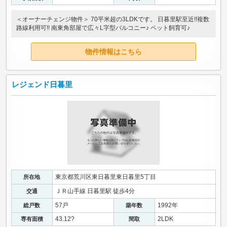
＜オーナーチェンジ物件＞ 70平米超の3LDKです。 日暮里駅至近!!複数
路線利用可!! 南東角部屋で広々L字型バルコニー♪ ペット飼育可♪
物件情報はこちら
レジェンド日暮里
東京都荒川区東日暮里東日暮里5丁目
所在地
ＪＲ山手線 日暮里駅 徒歩4分
交通
57戸
1992年
総戸数
築年数
43.12?
2LDK
専有面積
間取