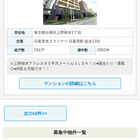
東京都台東区上野桜木1丁目
所在地
日暮里舎人ライナー 日暮里駅 徒歩13分
交通
152戸
2002年
総戸数
築年数
☆上野桜木アドレス８５平方メートル３ＬＤＫ！☆●陽当たり・通風
◎●内覧も可能です！！
マンションの詳細はこちら
次の10件>>
募集中物件一覧