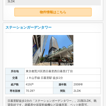
3LDK
物件情報はこちら
ステーションガーデンタワー
東京都荒川区西日暮里西日暮里2丁目
所在地
ＪＲ山手線 日暮里駅 徒歩1分
交通
419戸
2008年
総戸数
築年数
70.28?
2LDK
専有面積
間取
日暮里駅徒歩1分の「ステーションガーデンタワー」。21階2LDK、眺
望良好です。床暖房や浴室乾燥機など設備充実、ペット飼育可。