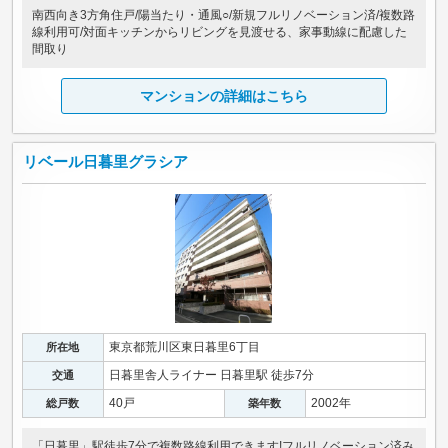
南西向き3方角住戸/陽当たり・通風○/新規フルリノベーション済/複数路
線利用可/対面キッチンからリビングを見渡せる、家事動線に配慮した
間取り
マンションの詳細はこちら
リベール日暮里グラシア
東京都荒川区東日暮里6丁目
所在地
日暮里舎人ライナー 日暮里駅 徒歩7分
交通
40戸
2002年
総戸数
築年数
「日暮里」駅徒歩7分で複数路線利用できます!フルリノベーション済み