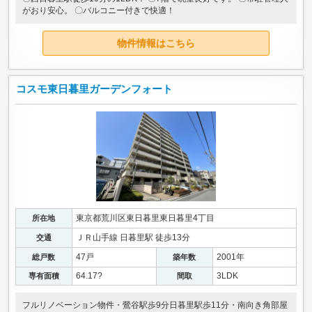
がおり安心。 〇バルコニー付きで快適！
物件情報はこちら
コスモ東日暮里ガーデンフォート
東京都荒川区東日暮里東日暮里4丁目
所在地
ＪＲ山手線 日暮里駅 徒歩13分
交通
47戸
2001年
総戸数
築年数
64.17?
3LDK
専有面積
間取
フルリノベーション物件・鶯谷駅歩9分日暮里駅歩11分・南向き角部屋