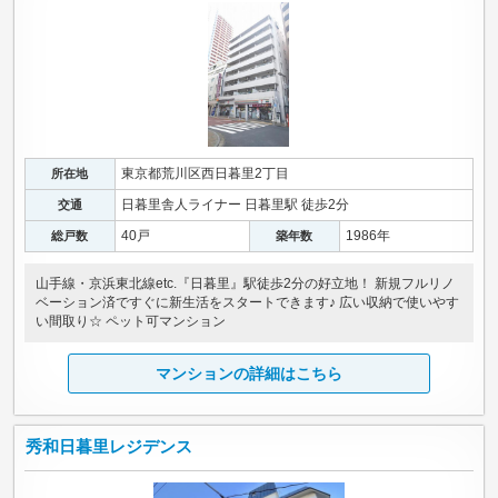
東京都荒川区西日暮里2丁目
所在地
日暮里舎人ライナー 日暮里駅 徒歩2分
交通
40戸
1986年
総戸数
築年数
山手線・京浜東北線etc.『日暮里』駅徒歩2分の好立地！ 新規フルリノ
ベーション済ですぐに新生活をスタートできます♪ 広い収納で使いやす
い間取り☆ ペット可マンション
マンションの詳細はこちら
秀和日暮里レジデンス