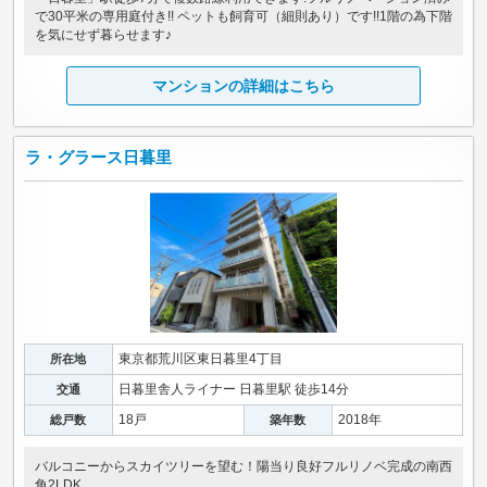
で30平米の専用庭付き!! ペットも飼育可（細則あり）です!!1階の為下階
を気にせず暮らせます♪
マンションの詳細はこちら
ラ・グラース日暮里
東京都荒川区東日暮里4丁目
所在地
日暮里舎人ライナー 日暮里駅 徒歩14分
交通
18戸
2018年
総戸数
築年数
バルコニーからスカイツリーを望む！陽当り良好フルリノベ完成の南西
角2LDK