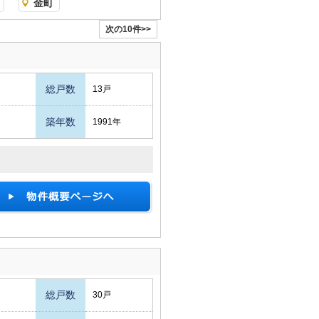
金町
次の10件>>
総戸数
13戸
築年数
1991年
総戸数
30戸