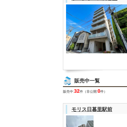
販売中一覧
32
0
販売中:
件（非公開:
件）
モリス日暮里駅前