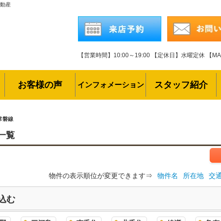
不動産
【営業時間】10:00～19:00
【定休日】水曜定休
【MAI
お客様の声
スタッフ紹介
インフォメーション
常磐線
一覧
物件の表示順位が変更できます⇒
物件名
所在地
交
込む