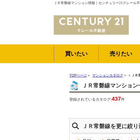
ＪＲ常磐線マンション情報｜センチュリー21クレール
買いたい
売りたい
TOPページ
>
マンションカタログ
>
>
ＪＲ
ＪＲ常磐線マンション
437
登録されているカタログ:
件
ＪＲ常磐線を更に絞り