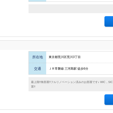
所在地
東京都荒川区荒川3丁目
交通
ＪＲ常磐線 三河島駅 徒歩6分
最上階!!角部屋!!フルリノベーション済みのお部屋です♪ WIC，S
置!!