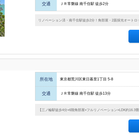
交通
ＪＲ常磐線 南千住駅 徒歩2分
リノベーション済・南千住駅徒歩2分！角部屋・2面採光オートロッ
所在地
東京都荒川区東日暮里1丁目 5-8
交通
ＪＲ常磐線 南千住駅 徒歩13分
【三ノ輪駅徒歩4分×6階角部屋×フルリノベーション×LDK約16.3