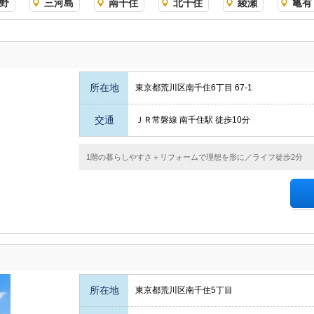
野
三河島
南千住
北千住
綾瀬
亀有
所在地
東京都荒川区南千住6丁目 67-1
交通
ＪＲ常磐線 南千住駅 徒歩10分
1階の暮らしやすさ＋リフォームで理想を形に／ライフ徒歩2分
所在地
東京都荒川区南千住5丁目