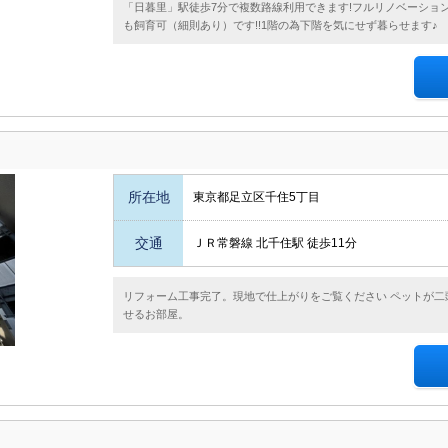
「日暮里」駅徒歩7分で複数路線利用できます!フルリノベーション済
も飼育可（細則あり）です!!1階の為下階を気にせず暮らせます♪
所在地
東京都足立区千住5丁目
交通
ＪＲ常磐線 北千住駅 徒歩11分
リフォーム工事完了。現地で仕上がりをご覧ください ペットが二
せるお部屋。