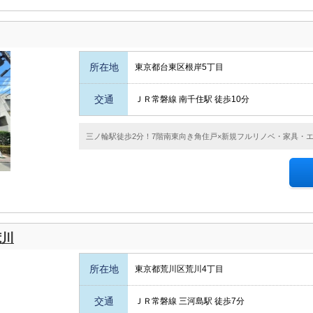
所在地
東京都台東区根岸5丁目
交通
ＪＲ常磐線 南千住駅 徒歩10分
三ノ輪駅徒歩2分！7階南東向き角住戸×新規フルリノベ・家具・エ
荒川
所在地
東京都荒川区荒川4丁目
交通
ＪＲ常磐線 三河島駅 徒歩7分