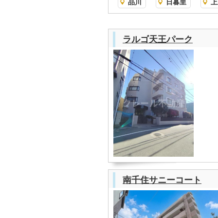
品川
日暮里
上
ラルゴ天王パーク
南千住サニーコート