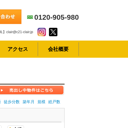
0120-905-980
L】clair@c21-clair.jp
アクセス
会社概要
通
徒歩分数
築年月
規模
総戸数