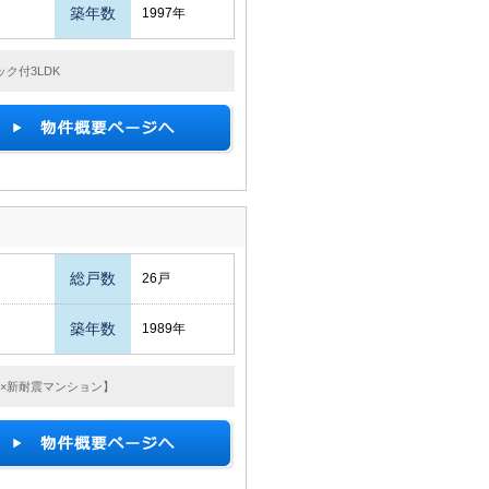
築年数
1997年
ク付3LDK
総戸数
26戸
築年数
1989年
畳×新耐震マンション】