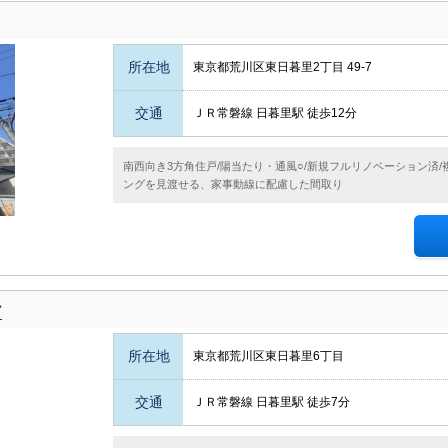
所在地
東京都荒川区東日暮里2丁目 49-7
交通
ＪＲ常磐線 日暮里駅 徒歩12分
南西向き3方角住戸/陽当たり・通風○/新規フルリノベーション済
ングを見渡せる、家事動線に配慮した間取り
ア
所在地
東京都荒川区東日暮里6丁目
交通
ＪＲ常磐線 日暮里駅 徒歩7分