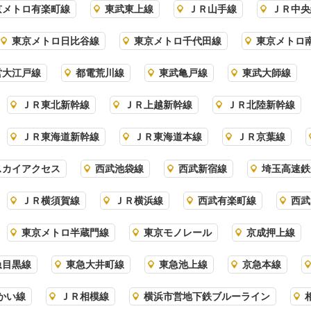
京メトロ有楽町線
東武東上線
ＪＲ山手線
ＪＲ中央
東京メトロ日比谷線
東京メトロ千代田線
東京メトロ
営大江戸線
都電荒川線
東武亀戸線
東武大師線
ＪＲ東北新幹線
ＪＲ上越新幹線
ＪＲ北陸新幹線
ＪＲ東海道新幹線
ＪＲ東海道本線
ＪＲ京葉線
スカイアクセス
西武池袋線
西武新宿線
埼玉高速鉄
ＪＲ横須賀線
ＪＲ横浜線
西武有楽町線
西武
東京メトロ半蔵門線
東京モノレール
京成押上線
急目黒線
東急大井町線
東急池上線
京急本線
かい線
ＪＲ相模線
横浜市営地下鉄ブルーライン