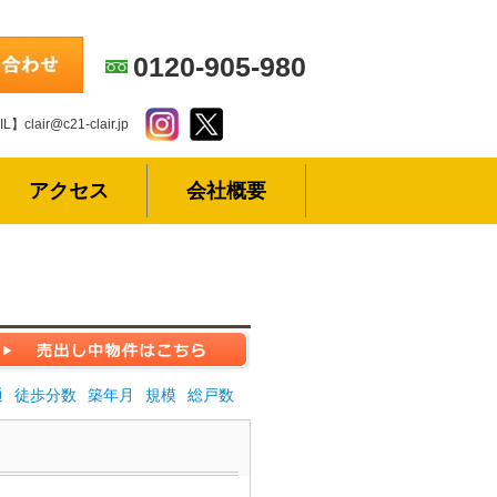
0120-905-980
L】clair@c21-clair.jp
アクセス
会社概要
通
徒歩分数
築年月
規模
総戸数