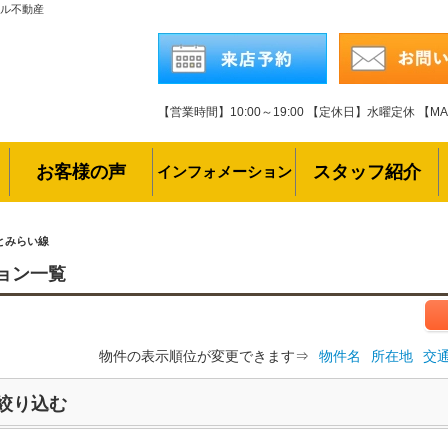
ール不動産
【営業時間】10:00～19:00
【定休日】水曜定休
【MAI
お客様の声
スタッフ紹介
インフォメーション
とみらい線
ョン一覧
物件の表示順位が変更できます⇒
物件名
所在地
交
絞り込む