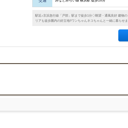
交通
みなとみらい線 横浜駅 徒歩16分
駅近♪京浜急行線「戸部」駅まで徒歩1分◇眺望・通風良好 建物
リアも徒歩圏内の好立地!!ワンちゃんネコちゃんと一緒に暮らせ