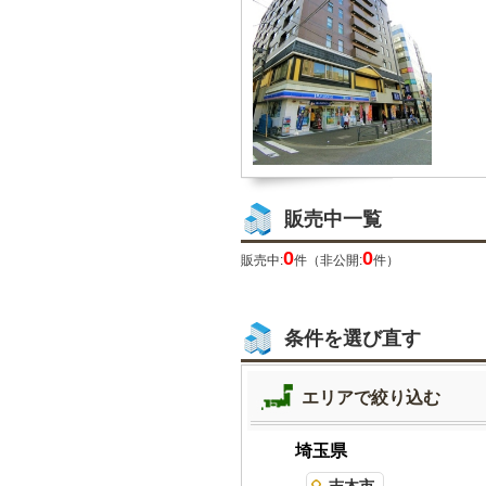
販売中一覧
0
0
販売中:
件（非公開:
件）
条件を選び直す
エリアで絞り込む
埼玉県