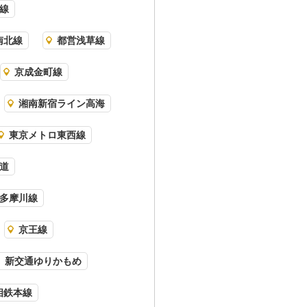
線
南北線
都営浅草線
京成金町線
湘南新宿ライン高海
東京メトロ東西線
道
多摩川線
京王線
新交通ゆりかもめ
相鉄本線