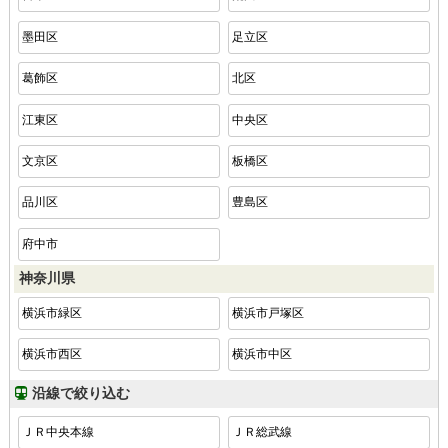
墨田区
足立区
葛飾区
北区
江東区
中央区
文京区
板橋区
品川区
豊島区
府中市
神奈川県
横浜市緑区
横浜市戸塚区
横浜市西区
横浜市中区
沿線で絞り込む
ＪＲ中央本線
ＪＲ総武線