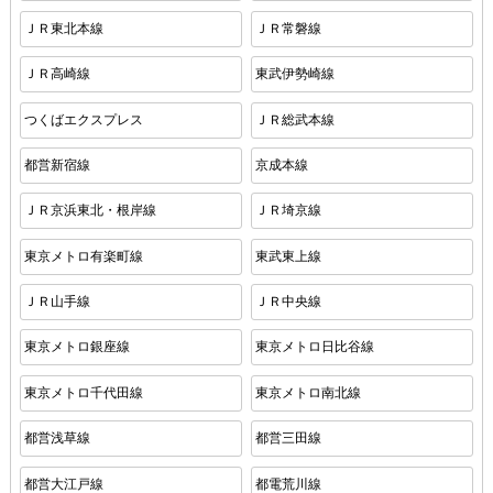
ＪＲ東北本線
ＪＲ常磐線
ＪＲ高崎線
東武伊勢崎線
つくばエクスプレス
ＪＲ総武本線
都営新宿線
京成本線
ＪＲ京浜東北・根岸線
ＪＲ埼京線
東京メトロ有楽町線
東武東上線
ＪＲ山手線
ＪＲ中央線
東京メトロ銀座線
東京メトロ日比谷線
東京メトロ千代田線
東京メトロ南北線
都営浅草線
都営三田線
都営大江戸線
都電荒川線