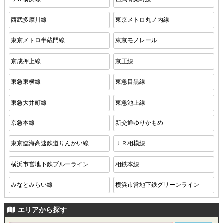
西武多摩川線
東京メトロ丸ノ内線
東京メトロ半蔵門線
東京モノレール
京成押上線
京王線
東急東横線
東急目黒線
東急大井町線
東急池上線
京急本線
新交通ゆりかもめ
東京臨海高速鉄道りんかい線
ＪＲ相模線
横浜市営地下鉄ブルーライン
相鉄本線
みなとみらい線
横浜市営地下鉄グリーンライン
エリアから探す