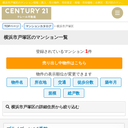
横浜市戸塚区のマンション情報｜購入・売り物件、売却査定・相場・売却価格｜台東区・荒川区のマンション、中古・新築一戸建、土地のことならセンチュリー21クレール不動産
TOPページ
>
マンションカタログ
>
横浜市戸塚区
横浜市戸塚区のマンション一覧
1
登録されているマンション:
件
売り出し中物件はこちら
物件の表示順位が変更できます
物件名
所在地
交通
徒歩分数
築年月
規模
総戸数
横浜市戸塚区の詳細住所から絞り込む