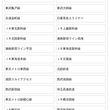
東武亀戸線
東武大師線
京成金町線
日暮里舎人ライナー
ＪＲ東北新幹線
ＪＲ上越新幹線
ＪＲ北陸新幹線
湘南新宿ライン高海
湘南新宿ライン宇須
ＪＲ東海道新幹線
ＪＲ東海道本線
ＪＲ京葉線
東京メトロ東西線
北総鉄道
成田スカイアクセス
西武池袋線
西武新宿線
埼玉高速鉄道
東京メトロ副都心線
ＪＲ横須賀線
ＪＲ横浜線
西武有楽町線