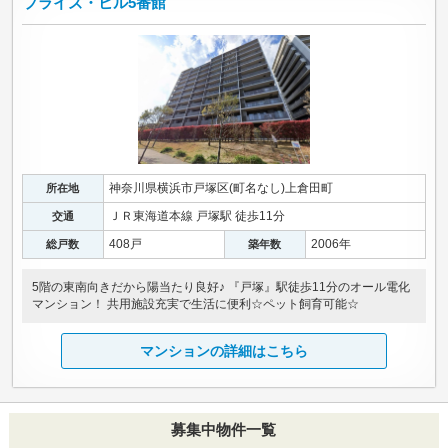
プライズ・ヒル5番館
神奈川県横浜市戸塚区(町名なし)上倉田町
所在地
ＪＲ東海道本線 戸塚駅 徒歩11分
交通
408戸
2006年
総戸数
築年数
5階の東南向きだから陽当たり良好♪ 『戸塚』駅徒歩11分のオール電化
マンション！ 共用施設充実で生活に便利☆ペット飼育可能☆
マンションの詳細はこちら
募集中物件一覧