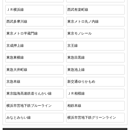
ＪＲ横浜線
西武有楽町線
西武多摩川線
東京メトロ丸ノ内線
東京メトロ半蔵門線
東京モノレール
京成押上線
京王線
東急東横線
東急目黒線
東急大井町線
東急池上線
京急本線
新交通ゆりかもめ
東京臨海高速鉄道りんかい線
ＪＲ相模線
横浜市営地下鉄ブルーライン
相鉄本線
みなとみらい線
横浜市営地下鉄グリーンライン