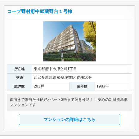
コープ野村府中武蔵野台１号棟
東京都府中市押立町1丁目
所在地
西武多摩川線 競艇場前駅 徒歩16分
交通
203戸
1983年
総戸数
築年数
南向きで陽当たり良好♪ ペット3匹まで飼育可能！！ 安心の新耐震基準
マンションです
マンションの詳細はこちら