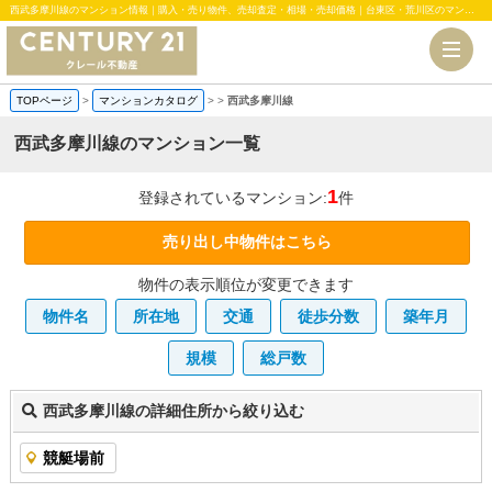
西武多摩川線のマンション情報｜購入・売り物件、売却査定・相場・売却価格｜台東区・荒川区のマンション、中古・新築一戸建、土地のことならセンチュリー21クレール不動産
TOPページ
>
マンションカタログ
>
>
西武多摩川線
西武多摩川線のマンション一覧
1
登録されているマンション:
件
売り出し中物件はこちら
物件の表示順位が変更できます
物件名
所在地
交通
徒歩分数
築年月
規模
総戸数
西武多摩川線の詳細住所から絞り込む
競艇場前