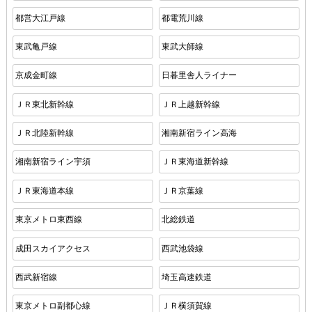
都営大江戸線
都電荒川線
東武亀戸線
東武大師線
京成金町線
日暮里舎人ライナー
ＪＲ東北新幹線
ＪＲ上越新幹線
ＪＲ北陸新幹線
湘南新宿ライン高海
湘南新宿ライン宇須
ＪＲ東海道新幹線
ＪＲ東海道本線
ＪＲ京葉線
東京メトロ東西線
北総鉄道
成田スカイアクセス
西武池袋線
西武新宿線
埼玉高速鉄道
東京メトロ副都心線
ＪＲ横須賀線