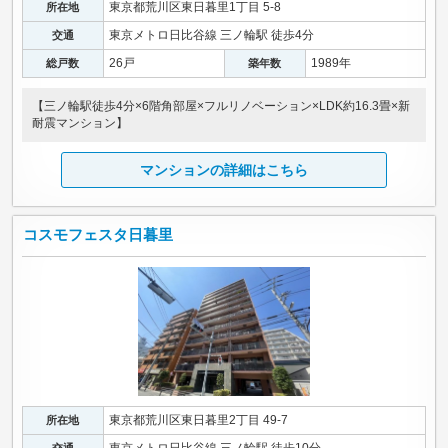
東京都荒川区東日暮里1丁目 5-8
所在地
東京メトロ日比谷線 三ノ輪駅 徒歩4分
交通
26戸
1989年
総戸数
築年数
【三ノ輪駅徒歩4分×6階角部屋×フルリノベーション×LDK約16.3畳×新
耐震マンション】
マンションの詳細はこちら
コスモフェスタ日暮里
東京都荒川区東日暮里2丁目 49-7
所在地
東京メトロ日比谷線 三ノ輪駅 徒歩10分
交通