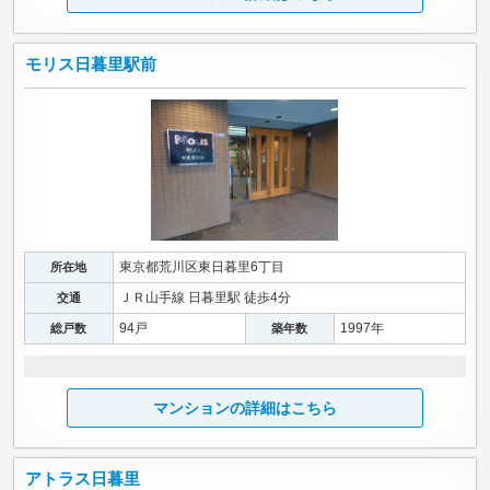
モリス日暮里駅前
東京都荒川区東日暮里6丁目
所在地
ＪＲ山手線 日暮里駅 徒歩4分
交通
94戸
1997年
総戸数
築年数
マンションの詳細はこちら
アトラス日暮里