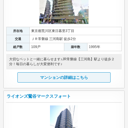
東京都荒川区東日暮里3丁目
所在地
ＪＲ常磐線 三河島駅 徒歩2分
交通
109戸
1995年
総戸数
築年数
大切なペットと一緒に暮らせます♪JR常磐線【三河島】駅より徒歩２
分！毎日の暮らしが大変便利です♪
マンションの詳細はこちら
ライオンズ鶯谷マークスフォート