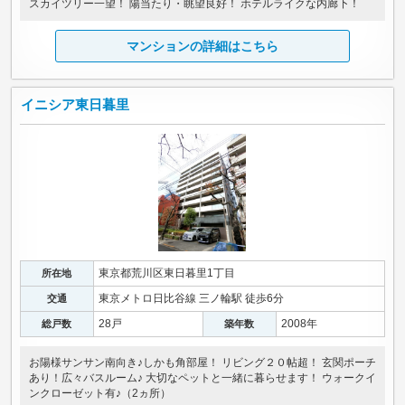
スカイツリー一望！ 陽当たり・眺望良好！ ホテルライクな内廊下！
マンションの詳細はこちら
イニシア東日暮里
東京都荒川区東日暮里1丁目
所在地
東京メトロ日比谷線 三ノ輪駅 徒歩6分
交通
28戸
2008年
総戸数
築年数
お陽様サンサン南向き♪しかも角部屋！ リビング２０帖超！ 玄関ポーチ
あり！広々バスルーム♪ 大切なペットと一緒に暮らせます！ ウォークイ
ンクローゼット有♪（2ヵ所）