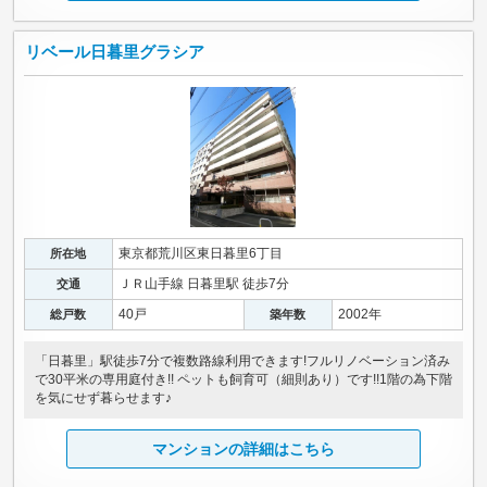
リベール日暮里グラシア
東京都荒川区東日暮里6丁目
所在地
ＪＲ山手線 日暮里駅 徒歩7分
交通
40戸
2002年
総戸数
築年数
「日暮里」駅徒歩7分で複数路線利用できます!フルリノベーション済み
で30平米の専用庭付き!! ペットも飼育可（細則あり）です!!1階の為下階
を気にせず暮らせます♪
マンションの詳細はこちら