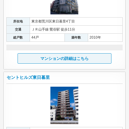
東京都荒川区東日暮里4丁目
所在地
ＪＲ山手線 鶯谷駅 徒歩11分
交通
44戸
2010年
総戸数
築年数
マンションの詳細はこちら
セントヒルズ東日暮里