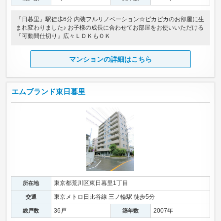
『日暮里』駅徒歩6分 内装フルリノベーション☆ピカピカのお部屋に生
まれ変わりました♪ お子様の成長に合わせてお部屋をお使いいただける
『可動間仕切り』広々ＬＤＫもＯＫ
マンションの詳細はこちら
エムブランド東日暮里
東京都荒川区東日暮里1丁目
所在地
東京メトロ日比谷線 三ノ輪駅 徒歩5分
交通
36戸
2007年
総戸数
築年数