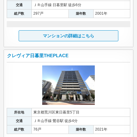
ＪＲ山手線 日暮里駅 徒歩6分
交通
297戸
2001年
総戸数
築年数
マンションの詳細はこちら
クレヴィア日暮里THEPLACE
東京都荒川区東日暮里5丁目
所在地
ＪＲ山手線 鶯谷駅 徒歩4分
交通
76戸
2021年
総戸数
築年数