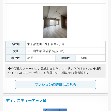
東京都荒川区東日暮里2丁目
所在地
ＪＲ山手線 鶯谷駅 徒歩10分
交通
35戸
1973年
総戸数
築年数
◆☆新規リノベーション完成しました。ご内見いただけます♪☆◆ 2面
ワイドバルコニーで明るいお部屋です！8階なので眺望良好♪
マンションの詳細はこちら
ディナスティーア三ノ輪