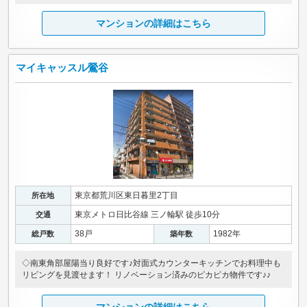
マンションの詳細はこちら
マイキャッスル鶯谷
東京都荒川区東日暮里2丁目
所在地
東京メトロ日比谷線 三ノ輪駅 徒歩10分
交通
38戸
1982年
総戸数
築年数
◇南東角部屋陽当り良好です♪対面式カウンターキッチンでお料理中も
リビングを見渡せます！ リノベーション済みのピカピカ物件です♪♪