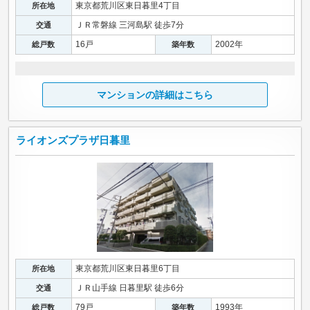
東京都荒川区東日暮里4丁目
所在地
ＪＲ常磐線 三河島駅 徒歩7分
交通
16戸
2002年
総戸数
築年数
マンションの詳細はこちら
ライオンズプラザ日暮里
東京都荒川区東日暮里6丁目
所在地
ＪＲ山手線 日暮里駅 徒歩6分
交通
79戸
1993年
総戸数
築年数