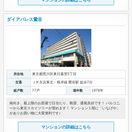
マンションの詳細はこちら
ダイアパレス鶯谷
東京都荒川区東日暮里5丁目
所在地
ＪＲ京浜東北・根岸線 鶯谷駅 徒歩7分
交通
77戸
1978年
総戸数
築年数
南向き、最上階のお部屋で日当たり、眺望、通風良好です！ バルコニ
ーから東京スカイツリーが望めます！ マンション１階に「いなげや」
がありお買い物に大変便利です♪
マンションの詳細はこちら