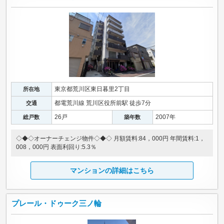
東京都荒川区東日暮里2丁目
所在地
都電荒川線 荒川区役所前駅 徒歩7分
交通
26戸
2007年
総戸数
築年数
◇◆◇オーナーチェンジ物件◇◆◇ 月額賃料:84，000円 年間賃料:1，
008，000円 表面利回り:5.3％
マンションの詳細はこちら
プレール・ドゥーク三ノ輪