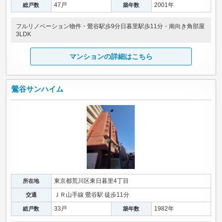
47戸
2001年
総戸数
築年数
フルリノベーション物件・鶯谷駅歩9分日暮里駅歩11分・南向き角部屋
3LDK
マンションの詳細はこちら
鶯谷サンハイム
東京都荒川区東日暮里4丁目
所在地
ＪＲ山手線 鶯谷駅 徒歩11分
交通
33戸
1982年
総戸数
築年数