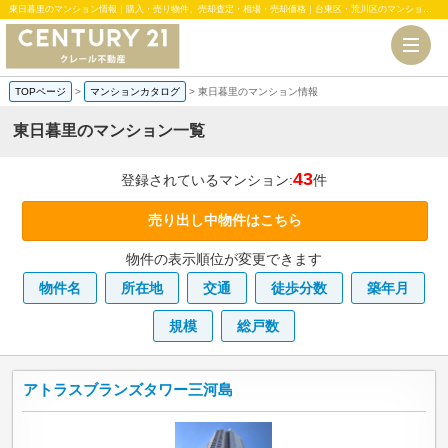
東日暮里のマンション情報｜購入・売り物件、売却査定・相場・売却価格｜台東区・荒川区のマンション、中古・新築一戸建、土地のことならセンチュリー21クレール不動産
TOPページ
>
マンションカタログ
>
東日暮里のマンション情報
東日暮里のマンション一覧
43
登録されているマンション:
件
売り出し中物件はこちら
物件の表示順位が変更できます
物件名
所在地
交通
徒歩分数
築年月
規模
総戸数
アトラスブランズタワー三河島