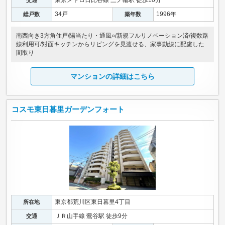
34戸
1996年
総戸数
築年数
南西向き3方角住戸/陽当たり・通風○/新規フルリノベーション済/複数路
線利用可/対面キッチンからリビングを見渡せる、家事動線に配慮した
間取り
マンションの詳細はこちら
コスモ東日暮里ガーデンフォート
東京都荒川区東日暮里4丁目
所在地
ＪＲ山手線 鶯谷駅 徒歩9分
交通