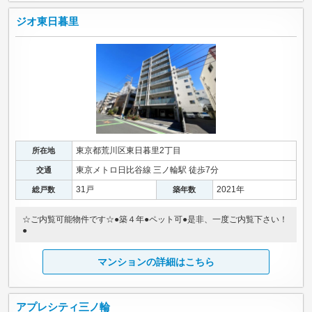
ジオ東日暮里
東京都荒川区東日暮里2丁目
所在地
東京メトロ日比谷線 三ノ輪駅 徒歩7分
交通
31戸
2021年
総戸数
築年数
☆ご内覧可能物件です☆●築４年●ペット可●是非、一度ご内覧下さい！
●
マンションの詳細はこちら
アプレシティ三ノ輪