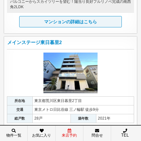
バルコニーからスカイツリーを望む！陽当り良好フルリノベ完成の南西
角2LDK
マンションの詳細はこちら
メインステージ東日暮里2
東京都荒川区東日暮里2丁目
所在地
東京メトロ日比谷線 三ノ輪駅 徒歩9分
交通
28戸
2021年
総戸数
築年数
最上階7階・南向き！床暖房付築浅2LDK、三ノ輪9分、日暮里も利用可
TEL
物件一覧
お気に入り
来店予約
問合せ
能