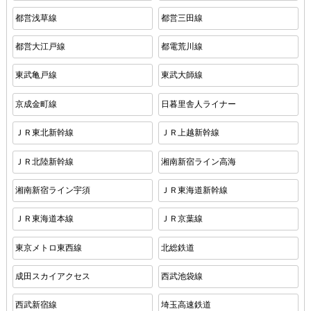
都営浅草線
都営三田線
都営大江戸線
都電荒川線
東武亀戸線
東武大師線
京成金町線
日暮里舎人ライナー
ＪＲ東北新幹線
ＪＲ上越新幹線
ＪＲ北陸新幹線
湘南新宿ライン高海
湘南新宿ライン宇須
ＪＲ東海道新幹線
ＪＲ東海道本線
ＪＲ京葉線
東京メトロ東西線
北総鉄道
成田スカイアクセス
西武池袋線
西武新宿線
埼玉高速鉄道