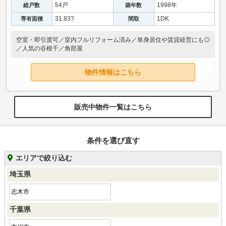
54戸
1998年
総戸数
築年数
31.83?
1DK
専有面積
間取
空室・即引渡可／室内フルリフォーム済み／単身居住や賃貸経営にも◎
／人気の谷根千／角部屋
物件情報はこちら
販売中物件一覧はこちら
条件を選び直す
エリアで絞り込む
埼玉県
志木市
千葉県