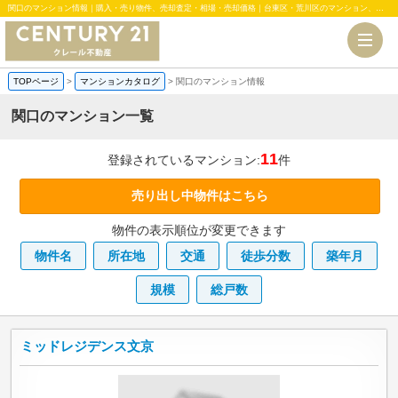
関口のマンション情報｜購入・売り物件、売却査定・相場・売却価格｜台東区・荒川区のマンション、中古・新築一戸建、土地のことならセンチュリー21クレール不動産
TOPページ
>
マンションカタログ
>
関口のマンション情報
関口のマンション一覧
11
登録されているマンション:
件
売り出し中物件はこちら
物件の表示順位が変更できます
物件名
所在地
交通
徒歩分数
築年月
規模
総戸数
ミッドレジデンス文京