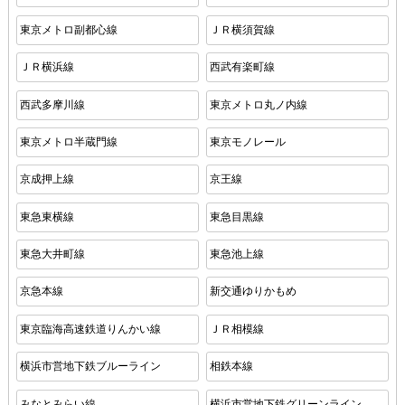
東京メトロ副都心線
ＪＲ横須賀線
ＪＲ横浜線
西武有楽町線
西武多摩川線
東京メトロ丸ノ内線
東京メトロ半蔵門線
東京モノレール
京成押上線
京王線
東急東横線
東急目黒線
東急大井町線
東急池上線
京急本線
新交通ゆりかもめ
東京臨海高速鉄道りんかい線
ＪＲ相模線
横浜市営地下鉄ブルーライン
相鉄本線
みなとみらい線
横浜市営地下鉄グリーンライン