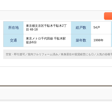
東京都文京区千駄木千駄木2丁
所在地
総戸数
54戸
目 48-18
東京メトロ千代田線 千駄木駅
交通
築年数
1998年
徒歩6分
空室・即引渡可／室内フルリフォーム済み／単身居住や賃貸経営にも◎／人気の谷根