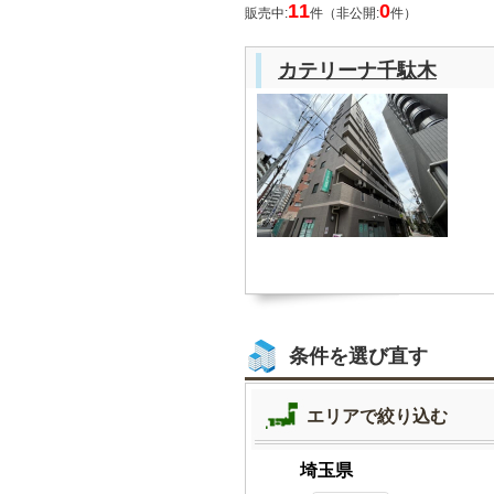
11
0
販売中:
件（非公開:
件）
カテリーナ千駄木
条件を選び直す
エリアで絞り込む
埼玉県