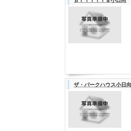
Ｂｒｉｌｌｉａ小日向
ザ・パークハウス小日