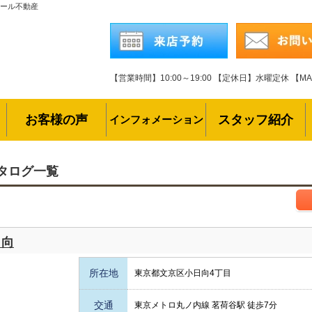
レール不動産
【営業時間】10:00～19:00
【定休日】水曜定休
【MAI
お客様の声
スタッフ紹介
インフォメーション
タログ一覧
日向
所在地
東京都文京区小日向4丁目
交通
東京メトロ丸ノ内線 茗荷谷駅 徒歩7分