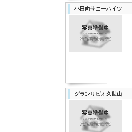
小日向サニーハイツ
グランリビオ久世山