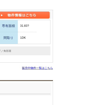
専有面積
31.83?
間取り
1DK
千／角部屋
販売中物件一覧はこちら