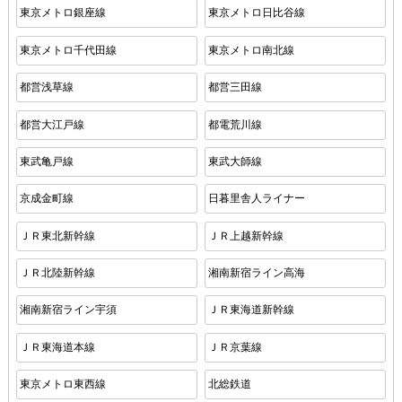
東京メトロ銀座線
東京メトロ日比谷線
東京メトロ千代田線
東京メトロ南北線
都営浅草線
都営三田線
都営大江戸線
都電荒川線
東武亀戸線
東武大師線
京成金町線
日暮里舎人ライナー
ＪＲ東北新幹線
ＪＲ上越新幹線
ＪＲ北陸新幹線
湘南新宿ライン高海
湘南新宿ライン宇須
ＪＲ東海道新幹線
ＪＲ東海道本線
ＪＲ京葉線
東京メトロ東西線
北総鉄道