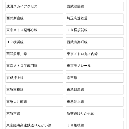
成田スカイアクセス
西武池袋線
西武新宿線
埼玉高速鉄道
東京メトロ副都心線
ＪＲ横須賀線
ＪＲ横浜線
西武有楽町線
西武多摩川線
東京メトロ丸ノ内線
東京メトロ半蔵門線
東京モノレール
京成押上線
京王線
東急東横線
東急目黒線
東急大井町線
東急池上線
京急本線
新交通ゆりかもめ
東京臨海高速鉄道りんかい線
ＪＲ相模線