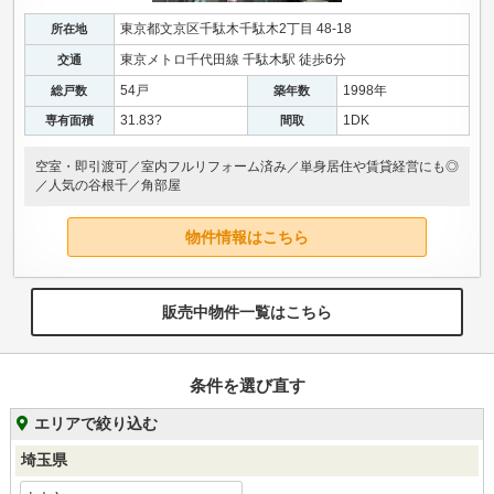
東京都文京区千駄木千駄木2丁目 48-18
所在地
東京メトロ千代田線 千駄木駅 徒歩6分
交通
54戸
1998年
総戸数
築年数
31.83?
1DK
専有面積
間取
空室・即引渡可／室内フルリフォーム済み／単身居住や賃貸経営にも◎
／人気の谷根千／角部屋
物件情報はこちら
販売中物件一覧はこちら
条件を選び直す
エリアで絞り込む
埼玉県