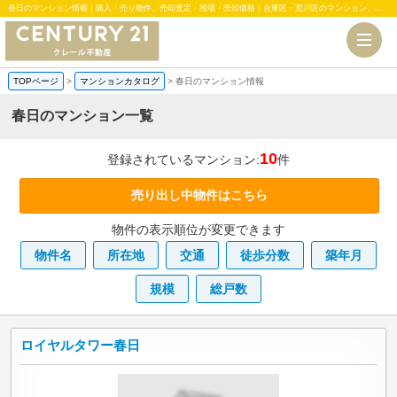
春日のマンション情報｜購入・売り物件、売却査定・相場・売却価格｜台東区・荒川区のマンション、中古・新築一戸建、土地のことならセンチュリー21クレール不動産
TOPページ
>
マンションカタログ
>
春日のマンション情報
春日のマンション一覧
10
登録されているマンション:
件
売り出し中物件はこちら
物件の表示順位が変更できます
物件名
所在地
交通
徒歩分数
築年月
規模
総戸数
ロイヤルタワー春日