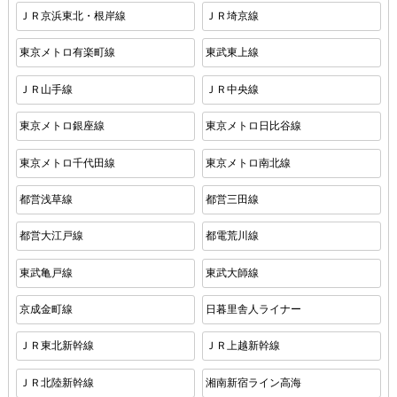
ＪＲ京浜東北・根岸線
ＪＲ埼京線
東京メトロ有楽町線
東武東上線
ＪＲ山手線
ＪＲ中央線
東京メトロ銀座線
東京メトロ日比谷線
東京メトロ千代田線
東京メトロ南北線
都営浅草線
都営三田線
都営大江戸線
都電荒川線
東武亀戸線
東武大師線
京成金町線
日暮里舎人ライナー
ＪＲ東北新幹線
ＪＲ上越新幹線
ＪＲ北陸新幹線
湘南新宿ライン高海