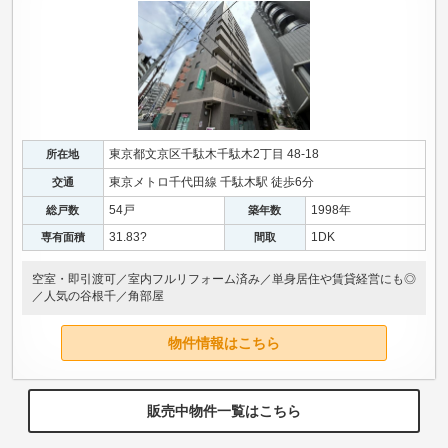
東京都文京区千駄木千駄木2丁目 48-18
所在地
東京メトロ千代田線 千駄木駅 徒歩6分
交通
54戸
1998年
総戸数
築年数
31.83?
1DK
専有面積
間取
空室・即引渡可／室内フルリフォーム済み／単身居住や賃貸経営にも◎
／人気の谷根千／角部屋
物件情報はこちら
販売中物件一覧はこちら