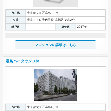
東京都文京区湯島3丁目
所在地
東京メトロ千代田線 湯島駅 徒歩2分
交通
2017年
総戸数
築年数
マンションの詳細はこちら
湯島ハイタウンＢ棟
東京都文京区湯島4丁目
所在地