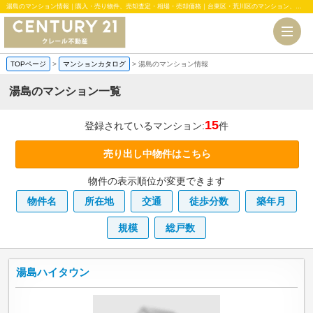
湯島のマンション情報｜購入・売り物件、売却査定・相場・売却価格｜台東区・荒川区のマンション、中古・新築一戸建、土地のことならセンチュリー21クレール不動産
TOPページ
>
マンションカタログ
>
湯島のマンション情報
湯島のマンション一覧
15
登録されているマンション:
件
売り出し中物件はこちら
物件の表示順位が変更できます
物件名
所在地
交通
徒歩分数
築年月
規模
総戸数
湯島ハイタウン