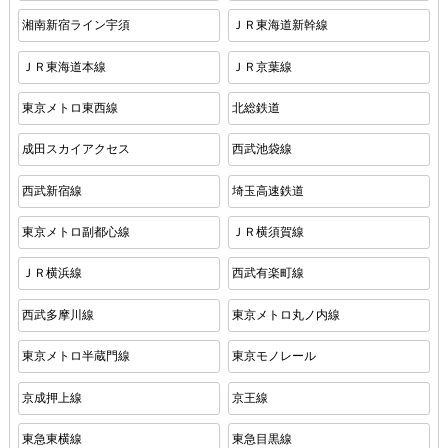
湘南新宿ライン宇須
ＪＲ東海道新幹線
ＪＲ東海道本線
ＪＲ京葉線
東京メトロ東西線
北総鉄道
成田スカイアクセス
西武池袋線
西武新宿線
埼玉高速鉄道
東京メトロ副都心線
ＪＲ横須賀線
ＪＲ横浜線
西武有楽町線
西武多摩川線
東京メトロ丸ノ内線
東京メトロ半蔵門線
東京モノレール
京成押上線
京王線
東急東横線
東急目黒線