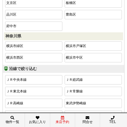
文京区
板橋区
品川区
豊島区
府中市
神奈川県
横浜市緑区
横浜市戸塚区
横浜市西区
横浜市中区
沿線で絞り込む
ＪＲ中央本線
ＪＲ総武線
ＪＲ東北本線
ＪＲ常磐線
ＪＲ高崎線
東武伊勢崎線
つくばエクスプレス
ＪＲ総武本線
TEL
物件一覧
お気に入り
来店予約
問合せ
都営新宿線
京成本線