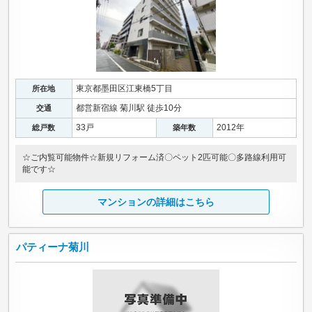
東京都墨田区江東橋5丁目
所在地
都営新宿線 菊川駅 徒歩10分
交通
33戸
2012年
総戸数
築年数
☆ご内覧可能物件☆新規リフォーム済〇ペット2匹可能〇多路線利用可
能です☆
マンションの詳細はこちら
パティーナ菊川