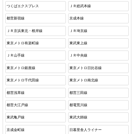
つくばエクスプレス
ＪＲ総武本線
都営新宿線
京成本線
ＪＲ京浜東北・根岸線
ＪＲ埼京線
東京メトロ有楽町線
東武東上線
ＪＲ山手線
ＪＲ中央線
東京メトロ銀座線
東京メトロ日比谷線
東京メトロ千代田線
東京メトロ南北線
都営浅草線
都営三田線
都営大江戸線
都電荒川線
東武亀戸線
東武大師線
京成金町線
日暮里舎人ライナー