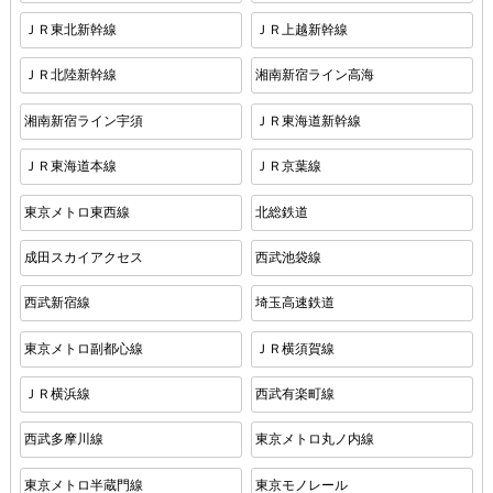
ＪＲ東北新幹線
ＪＲ上越新幹線
ＪＲ北陸新幹線
湘南新宿ライン高海
湘南新宿ライン宇須
ＪＲ東海道新幹線
ＪＲ東海道本線
ＪＲ京葉線
東京メトロ東西線
北総鉄道
成田スカイアクセス
西武池袋線
西武新宿線
埼玉高速鉄道
東京メトロ副都心線
ＪＲ横須賀線
ＪＲ横浜線
西武有楽町線
西武多摩川線
東京メトロ丸ノ内線
東京メトロ半蔵門線
東京モノレール