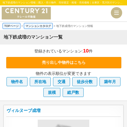
地下鉄成増のマンション情報｜購入・売り物件、売却査定・相場・売却価格｜台東区・荒川区のマンション、中古・新築一戸建、土地のことならセンチュリー21クレール不動産
TOPページ
>
マンションカタログ
>
地下鉄成増のマンション情報
地下鉄成増のマンション一覧
10
登録されているマンション:
件
売り出し中物件はこちら
物件の表示順位が変更できます
物件名
所在地
交通
徒歩分数
築年月
規模
総戸数
ヴィルヌーブ成増