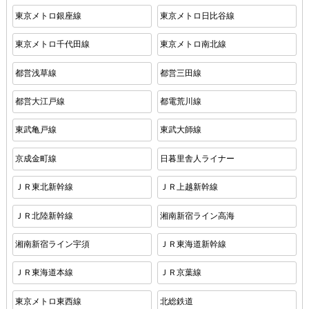
東京メトロ銀座線
東京メトロ日比谷線
東京メトロ千代田線
東京メトロ南北線
都営浅草線
都営三田線
都営大江戸線
都電荒川線
東武亀戸線
東武大師線
京成金町線
日暮里舎人ライナー
ＪＲ東北新幹線
ＪＲ上越新幹線
ＪＲ北陸新幹線
湘南新宿ライン高海
湘南新宿ライン宇須
ＪＲ東海道新幹線
ＪＲ東海道本線
ＪＲ京葉線
東京メトロ東西線
北総鉄道