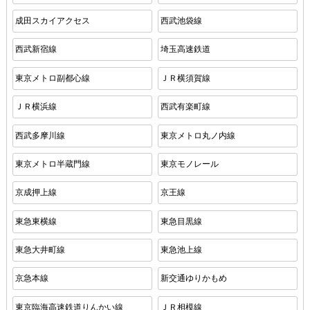
成田スカイアクセス
西武池袋線
西武新宿線
埼玉高速鉄道
東京メトロ副都心線
ＪＲ横須賀線
ＪＲ横浜線
西武有楽町線
西武多摩川線
東京メトロ丸ノ内線
東京メトロ半蔵門線
東京モノレール
京成押上線
京王線
東急東横線
東急目黒線
東急大井町線
東急池上線
京急本線
新交通ゆりかもめ
東京臨海高速鉄道りんかい線
ＪＲ相模線