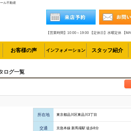
レール不動産
【営業時間】10:00～19:00
【定休日】水曜定休
【MAI
お客様の声
スタッフ紹介
インフォメーション
タログ一覧
所在地
東京都品川区東品川3丁目
交通
京急本線 新馬場駅 徒歩8分